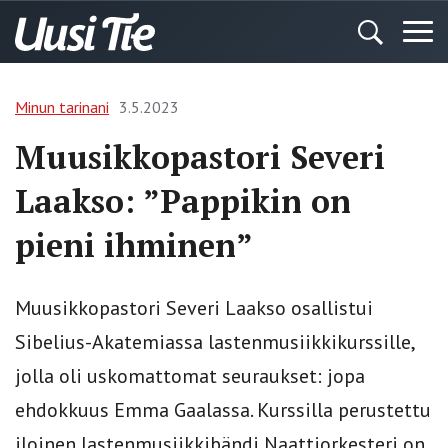
Minun tarinani
3.5.2023
Muusikkopastori Severi
Laakso: ”Pappikin on
pieni ihminen”
Muusikkopastori Severi Laakso osallistui
Sibelius-Akatemiassa lastenmusiikkikurssille,
jolla oli uskomattomat seuraukset: jopa
ehdokkuus Emma Gaalassa. Kurssilla perustettu
iloinen lastenmusiikkibändi Naattiorkesteri on