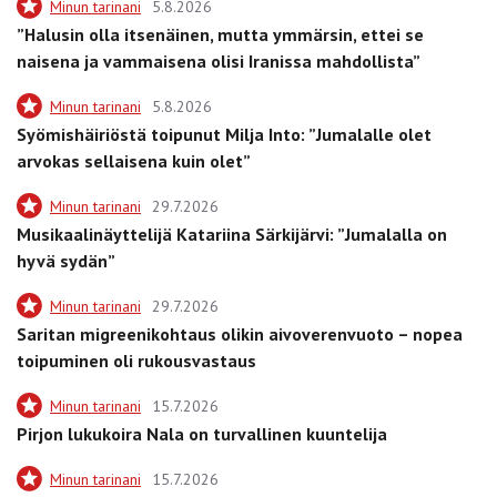
Minun tarinani
5.8.2026
”Halusin olla itsenäinen, mutta ymmärsin, ettei se
naisena ja vammaisena olisi Iranissa mahdollista”
Minun tarinani
5.8.2026
Syömishäiriöstä toipunut Milja Into: ”Jumalalle olet
arvokas sellaisena kuin olet”
Minun tarinani
29.7.2026
Musikaalinäyttelijä Katariina Särkijärvi: ”Jumalalla on
hyvä sydän”
Minun tarinani
29.7.2026
Saritan migreenikohtaus olikin aivoverenvuoto – nopea
toipuminen oli rukousvastaus
Minun tarinani
15.7.2026
Pirjon lukukoira Nala on turvallinen kuuntelija
Minun tarinani
15.7.2026