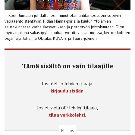
– Koen Jumalan johdattaneen minut elämäntilanteeseeni sopiviin
vapaaehtoistehtäviin. Pidän Hanna-piiriä ja kuulun Ylöjärven
seurakunnassa varhaiskasvatuksen ja perhetyön johtokuntaan. Olen
myös mukana sakastipyhäkoulua pyörittävässä ringissä, kertoo kolmen
pojan äiti, Johanna Obisike. KUVA: Erja Taura-jokinen
Tämä sisältö on vain tilaajille
Jos olet jo lehden tilaaja,
kirjaudu sisään.
Jos et vielä ole lehden tilaaja,
tilaa verkkolehti.
Mainos