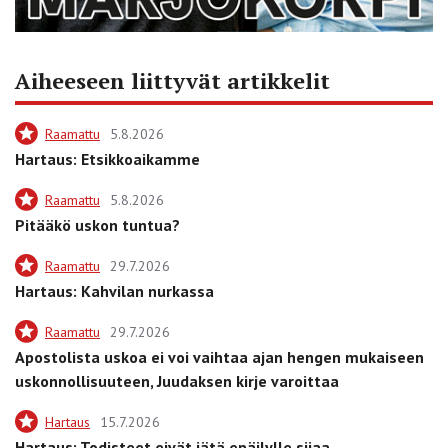
Aiheeseen liittyvät artikkelit
Raamattu
5.8.2026
Hartaus: Etsikkoaikamme
Raamattu
5.8.2026
Pitääkö uskon tuntua?
Raamattu
29.7.2026
Hartaus: Kahvilan nurkassa
Raamattu
29.7.2026
Apostolista uskoa ei voi vaihtaa ajan hengen mukaiseen
uskonnollisuuteen, Juudaksen kirje varoittaa
Hartaus
15.7.2026
Hartaus: Todisteet eivät jätä epäilylle sijaa