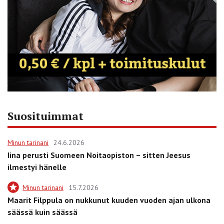
Suosituimmat
Minun tarinani
24.6.2026
Iina perusti Suomeen Noitaopiston – sitten Jeesus
ilmestyi hänelle
Minun tarinani
15.7.2026
Maarit Filppula on nukkunut kuuden vuoden ajan ulkona
säässä kuin säässä