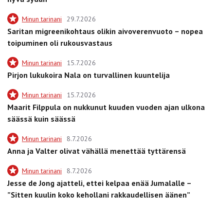
Minun tarinani
29.7.2026
Saritan migreenikohtaus olikin aivoverenvuoto – nopea
toipuminen oli rukousvastaus
Minun tarinani
15.7.2026
Pirjon lukukoira Nala on turvallinen kuuntelija
Minun tarinani
15.7.2026
Maarit Filppula on nukkunut kuuden vuoden ajan ulkona
säässä kuin säässä
Minun tarinani
8.7.2026
Anna ja Valter olivat vähällä menettää tyttärensä
Minun tarinani
8.7.2026
Jesse de Jong ajatteli, ettei kelpaa enää Jumalalle –
”Sitten kuulin koko kehollani rakkaudellisen äänen”