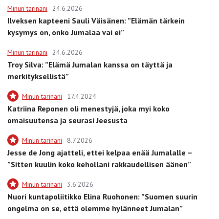
Minun tarinani
24.6.2026
Ilveksen kapteeni Sauli Väisänen: ”Elämän tärkein
kysymys on, onko Jumalaa vai ei”
Minun tarinani
24.6.2026
Troy Silva: ”Elämä Jumalan kanssa on täyttä ja
merkityksellistä”
Minun tarinani
17.4.2024
Katriina Reponen oli menestyjä, joka myi koko
omaisuutensa ja seurasi Jeesusta
Minun tarinani
8.7.2026
Jesse de Jong ajatteli, ettei kelpaa enää Jumalalle –
”Sitten kuulin koko kehollani rakkaudellisen äänen”
Minun tarinani
3.6.2026
Nuori kuntapoliitikko Elina Ruohonen: ”Suomen suurin
ongelma on se, että olemme hylänneet Jumalan”