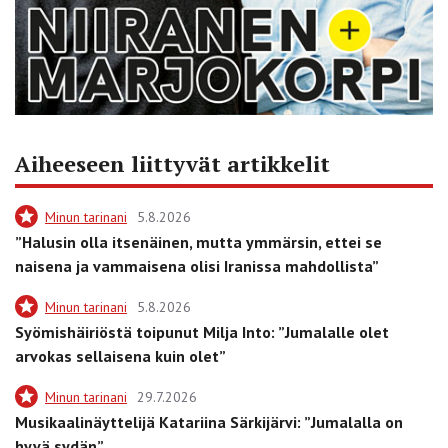
Aiheeseen liittyvät artikkelit
Minun tarinani
5.8.2026
”Halusin olla itsenäinen, mutta ymmärsin, ettei se
naisena ja vammaisena olisi Iranissa mahdollista”
Minun tarinani
5.8.2026
Syömishäiriöstä toipunut Milja Into: ”Jumalalle olet
arvokas sellaisena kuin olet”
Minun tarinani
29.7.2026
Musikaalinäyttelijä Katariina Särkijärvi: ”Jumalalla on
hyvä sydän”