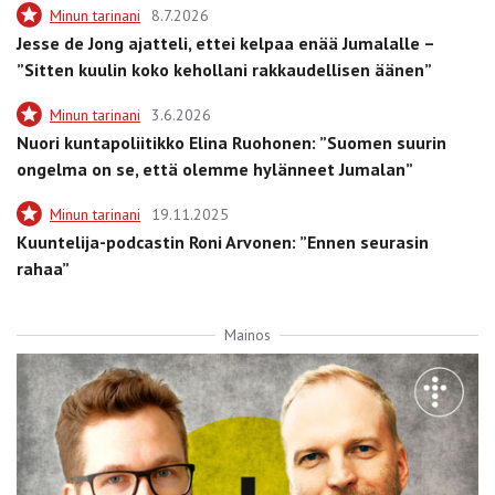
Minun tarinani
8.7.2026
Jesse de Jong ajatteli, ettei kelpaa enää Jumalalle –
”Sitten kuulin koko kehollani rakkaudellisen äänen”
Minun tarinani
3.6.2026
Nuori kuntapoliitikko Elina Ruohonen: ”Suomen suurin
ongelma on se, että olemme hylänneet Jumalan”
Minun tarinani
19.11.2025
Kuuntelija-podcastin Roni Arvonen: ”Ennen seurasin
rahaa”
Mainos