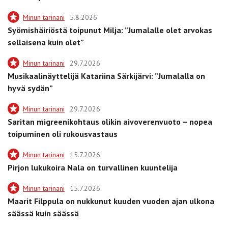
Minun tarinani
5.8.2026
Syömishäiriöstä toipunut Milja: ”Jumalalle olet arvokas
sellaisena kuin olet”
Minun tarinani
29.7.2026
Musikaalinäyttelijä Katariina Särkijärvi: ”Jumalalla on
hyvä sydän”
Minun tarinani
29.7.2026
Saritan migreenikohtaus olikin aivoverenvuoto – nopea
toipuminen oli rukousvastaus
Minun tarinani
15.7.2026
Pirjon lukukoira Nala on turvallinen kuuntelija
Minun tarinani
15.7.2026
Maarit Filppula on nukkunut kuuden vuoden ajan ulkona
säässä kuin säässä