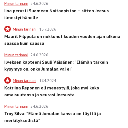
Minun tarinani
24.6.2026
Iina perusti Suomeen Noitaopiston – sitten Jeesus
ilmestyi hänelle
Minun tarinani
15.7.2026
Maarit Filppula on nukkunut kuuden vuoden ajan ulkona
säässä kuin säässä
Minun tarinani
24.6.2026
Ilveksen kapteeni Sauli Väisänen: ”Elämän tärkein
kysymys on, onko Jumalaa vai ei”
Minun tarinani
17.4.2024
Katriina Reponen oli menestyjä, joka myi koko
omaisuutensa ja seurasi Jeesusta
Minun tarinani
24.6.2026
Troy Silva: ”Elämä Jumalan kanssa on täyttä ja
merkityksellistä”