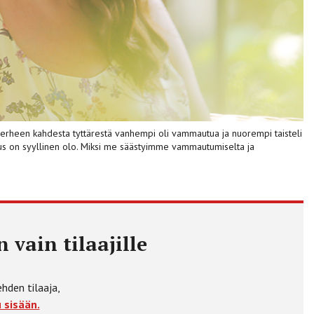
un perheen kahdesta tyttärestä vanhempi oli vammautua ja nuorempi taisteli
skus on syyllinen olo. Miksi me säästyimme vammautumiselta ja
 vain tilaajille
ehden tilaaja,
 sisään.