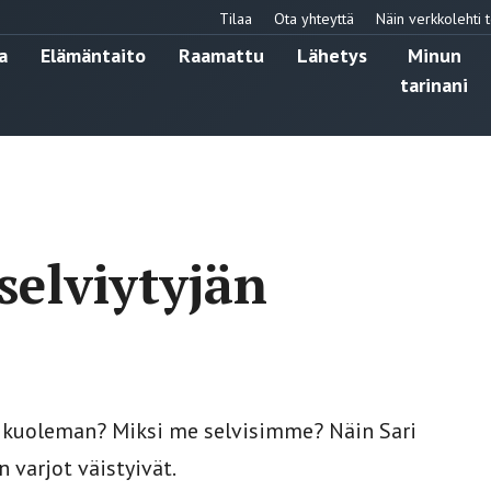
Tilaa
Ota yhteyttä
Näin verkkolehti t
a
Elämäntaito
Raamattu
Lähetys
Minun
tarinani
selviytyjän
 kuoleman? Miksi me selvisimme? Näin Sari
 varjot väistyivät.