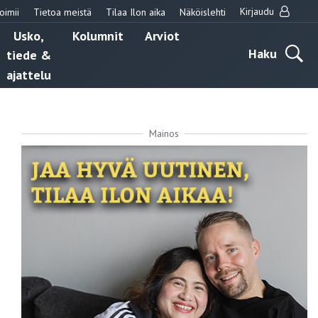
Kirjaudu
oimii
Tietoa meistä
Tilaa Ilon aika
Näköislehti
Usko,
Kolumnit
Arviot
Haku
tiede &
ajattelu
Mainos