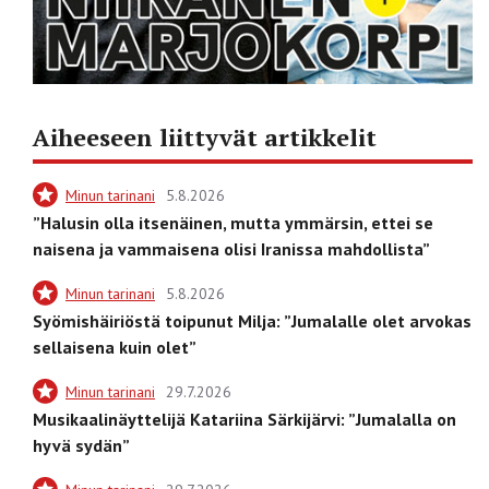
Aiheeseen liittyvät artikkelit
Minun tarinani
5.8.2026
”Halusin olla itsenäinen, mutta ymmärsin, ettei se
naisena ja vammaisena olisi Iranissa mahdollista”
Minun tarinani
5.8.2026
Syömishäiriöstä toipunut Milja: ”Jumalalle olet arvokas
sellaisena kuin olet”
Minun tarinani
29.7.2026
Musikaalinäyttelijä Katariina Särkijärvi: ”Jumalalla on
hyvä sydän”