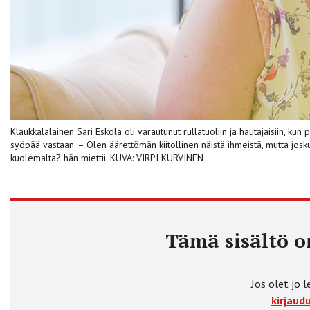
Klaukkalalainen Sari Eskola oli varautunut rullatuoliin ja hautajaisiin, k
syöpää vastaan. – Olen äärettömän kiitollinen näistä ihmeistä, mutta jo
kuolemalta? hän miettii. KUVA: VIRPI KURVINEN
Tämä sisältö on
Jos olet jo l
kirjaudu