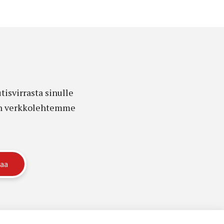
isvirrasta sinulle
edon verkkolehtemme