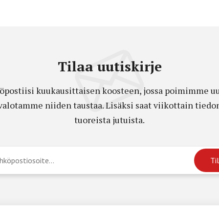
Tilaa uutiskirje
öpostiisi kuukausittaisen koosteen, jossa poimimme uut
a valotamme niiden taustaa. Lisäksi saat viikottain ti
tuoreista jutuista.