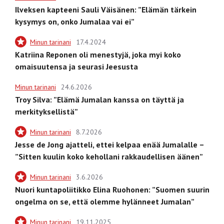
Ilveksen kapteeni Sauli Väisänen: ”Elämän tärkein
kysymys on, onko Jumalaa vai ei”
Minun tarinani
17.4.2024
Katriina Reponen oli menestyjä, joka myi koko
omaisuutensa ja seurasi Jeesusta
Minun tarinani
24.6.2026
Troy Silva: ”Elämä Jumalan kanssa on täyttä ja
merkityksellistä”
Minun tarinani
8.7.2026
Jesse de Jong ajatteli, ettei kelpaa enää Jumalalle –
”Sitten kuulin koko kehollani rakkaudellisen äänen”
Minun tarinani
3.6.2026
Nuori kuntapoliitikko Elina Ruohonen: ”Suomen suurin
ongelma on se, että olemme hylänneet Jumalan”
Minun tarinani
19.11.2025