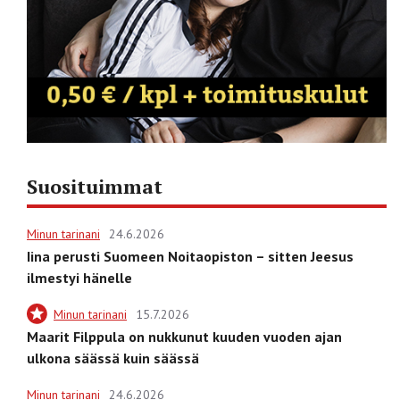
Suosituimmat
Minun tarinani
24.6.2026
Iina perusti Suomeen Noitaopiston – sitten Jeesus
ilmestyi hänelle
Minun tarinani
15.7.2026
Maarit Filppula on nukkunut kuuden vuoden ajan
ulkona säässä kuin säässä
Minun tarinani
24.6.2026