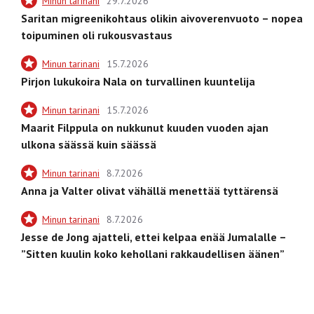
Minun tarinani
29.7.2026
Saritan migreenikohtaus olikin aivoverenvuoto – nopea
toipuminen oli rukousvastaus
Minun tarinani
15.7.2026
Pirjon lukukoira Nala on turvallinen kuuntelija
Minun tarinani
15.7.2026
Maarit Filppula on nukkunut kuuden vuoden ajan
ulkona säässä kuin säässä
Minun tarinani
8.7.2026
Anna ja Valter olivat vähällä menettää tyttärensä
Minun tarinani
8.7.2026
Jesse de Jong ajatteli, ettei kelpaa enää Jumalalle –
”Sitten kuulin koko kehollani rakkaudellisen äänen”