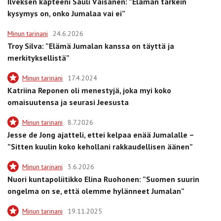
Ilveksen kapteeni Sauli Väisänen: ”Elämän tärkein
kysymys on, onko Jumalaa vai ei”
Minun tarinani
24.6.2026
Troy Silva: ”Elämä Jumalan kanssa on täyttä ja
merkityksellistä”
Minun tarinani
17.4.2024
Katriina Reponen oli menestyjä, joka myi koko
omaisuutensa ja seurasi Jeesusta
Minun tarinani
8.7.2026
Jesse de Jong ajatteli, ettei kelpaa enää Jumalalle –
”Sitten kuulin koko kehollani rakkaudellisen äänen”
Minun tarinani
3.6.2026
Nuori kuntapoliitikko Elina Ruohonen: ”Suomen suurin
ongelma on se, että olemme hylänneet Jumalan”
Minun tarinani
19.11.2025