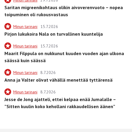
Saritan migreenikohtaus olikin aivoverenvuoto – nopea
toipuminen oli rukousvastaus
Minun tarinani
15.7.2026
Pirjon lukukoira Nala on turvallinen kuuntelija
Minun tarinani
15.7.2026
Maarit Filppula on nukkunut kuuden vuoden ajan ulkona
säässä kuin säässä
Minun tarinani
8.7.2026
Anna ja Valter olivat vähällä menettää tyttärensä
Minun tarinani
8.7.2026
Jesse de Jong ajatteli, ettei kelpaa enää Jumalalle –
”Sitten kuulin koko kehollani rakkaudellisen äänen”