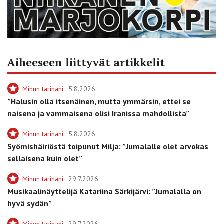
Aiheeseen liittyvät artikkelit
Minun tarinani
5.8.2026
”Halusin olla itsenäinen, mutta ymmärsin, ettei se
naisena ja vammaisena olisi Iranissa mahdollista”
Minun tarinani
5.8.2026
Syömishäiriöstä toipunut Milja: ”Jumalalle olet arvokas
sellaisena kuin olet”
Minun tarinani
29.7.2026
Musikaalinäyttelijä Katariina Särkijärvi: ”Jumalalla on
hyvä sydän”
Minun tarinani
29.7.2026