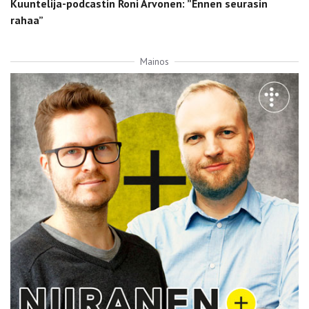
Kuuntelija-podcastin Roni Arvonen: ”Ennen seurasin
rahaa”
Mainos