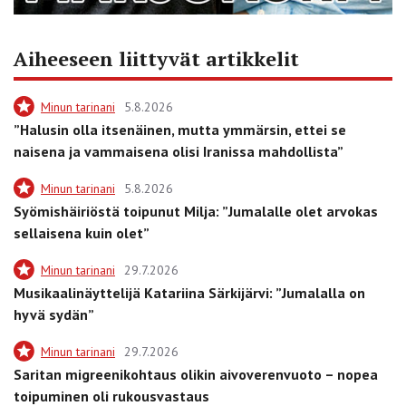
Aiheeseen liittyvät artikkelit
Minun tarinani
5.8.2026
”Halusin olla itsenäinen, mutta ymmärsin, ettei se
naisena ja vammaisena olisi Iranissa mahdollista”
Minun tarinani
5.8.2026
Syömishäiriöstä toipunut Milja: ”Jumalalle olet arvokas
sellaisena kuin olet”
Minun tarinani
29.7.2026
Musikaalinäyttelijä Katariina Särkijärvi: ”Jumalalla on
hyvä sydän”
Minun tarinani
29.7.2026
Saritan migreenikohtaus olikin aivoverenvuoto – nopea
toipuminen oli rukousvastaus