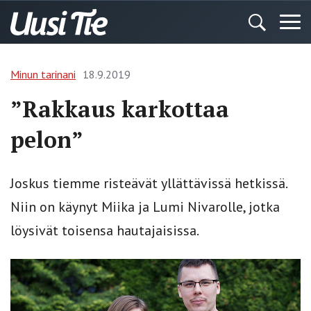
Minun tarinani
18.9.2019
”Rakkaus karkottaa
pelon”
Joskus tiemme risteävät ­yllättävissä hetkissä.
Niin on käynyt ­Miika ja Lumi Nivarolle, jotka
löysivät toisensa hautajaisissa.