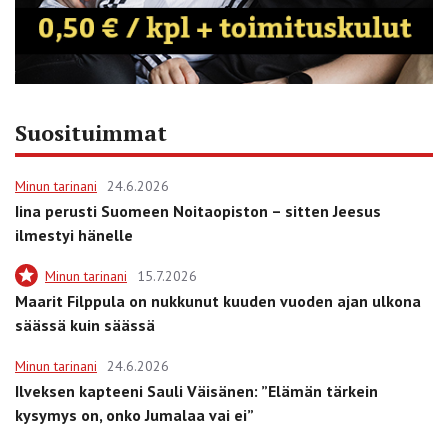
Suosituimmat
Minun tarinani
24.6.2026
Iina perusti Suomeen Noitaopiston – sitten Jeesus
ilmestyi hänelle
Minun tarinani
15.7.2026
Maarit Filppula on nukkunut kuuden vuoden ajan ulkona
säässä kuin säässä
Minun tarinani
24.6.2026
Ilveksen kapteeni Sauli Väisänen: ”Elämän tärkein
kysymys on, onko Jumalaa vai ei”