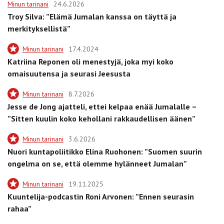
Minun tarinani
24.6.2026
Troy Silva: ”Elämä Jumalan kanssa on täyttä ja
merkityksellistä”
Minun tarinani
17.4.2024
Katriina Reponen oli menestyjä, joka myi koko
omaisuutensa ja seurasi Jeesusta
Minun tarinani
8.7.2026
Jesse de Jong ajatteli, ettei kelpaa enää Jumalalle –
”Sitten kuulin koko kehollani rakkaudellisen äänen”
Minun tarinani
3.6.2026
Nuori kuntapoliitikko Elina Ruohonen: ”Suomen suurin
ongelma on se, että olemme hylänneet Jumalan”
Minun tarinani
19.11.2025
Kuuntelija-podcastin Roni Arvonen: ”Ennen seurasin
rahaa”