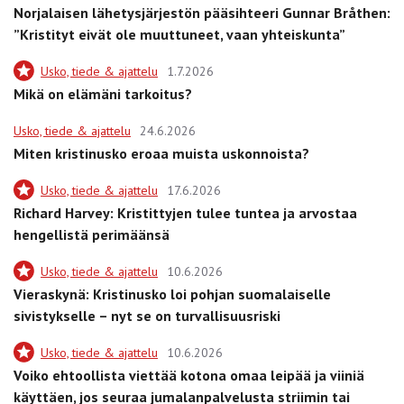
Norjalaisen lähetysjärjestön pääsihteeri Gunnar Bråthen:
”Kristityt eivät ole muuttuneet, vaan yhteiskunta”
Usko, tiede & ajattelu
1.7.2026
Mikä on elämäni tarkoitus?
Usko, tiede & ajattelu
24.6.2026
Miten kristinusko eroaa muista uskonnoista?
Usko, tiede & ajattelu
17.6.2026
Richard Harvey: Kristittyjen tulee tuntea ja arvostaa
hengellistä perimäänsä
Usko, tiede & ajattelu
10.6.2026
Vieraskynä: Kristinusko loi pohjan suomalaiselle
sivistykselle – nyt se on turvallisuusriski
Usko, tiede & ajattelu
10.6.2026
Voiko ehtoollista viettää kotona omaa leipää ja viiniä
käyttäen, jos seuraa jumalanpalvelusta striimin tai