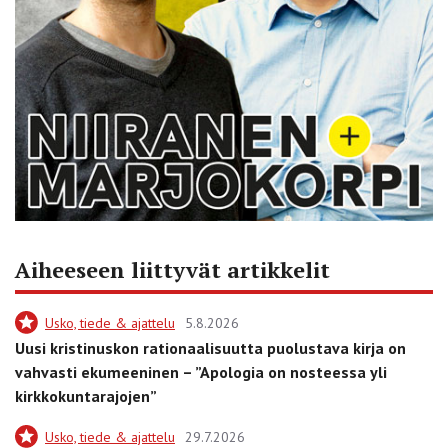
Aiheeseen liittyvät artikkelit
Usko, tiede & ajattelu
5.8.2026
Uusi kristinuskon rationaalisuutta puolustava kirja on
vahvasti ekumeeninen – ”Apologia on nosteessa yli
kirkkokuntarajojen”
Usko, tiede & ajattelu
29.7.2026