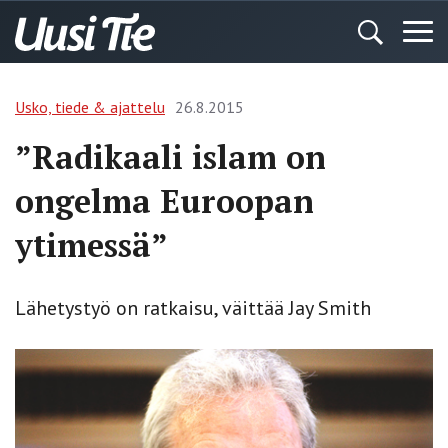
Usko, tiede & ajattelu
26.8.2015
”Radikaali islam on
ongelma Euroopan
ytimessä”
Lähetystyö on ratkaisu, väittää Jay Smith