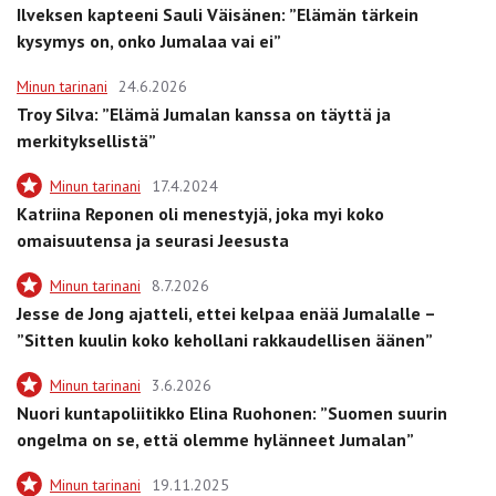
Ilveksen kapteeni Sauli Väisänen: ”Elämän tärkein
kysymys on, onko Jumalaa vai ei”
Minun tarinani
24.6.2026
Troy Silva: ”Elämä Jumalan kanssa on täyttä ja
merkityksellistä”
Minun tarinani
17.4.2024
Katriina Reponen oli menestyjä, joka myi koko
omaisuutensa ja seurasi Jeesusta
Minun tarinani
8.7.2026
Jesse de Jong ajatteli, ettei kelpaa enää Jumalalle –
”Sitten kuulin koko kehollani rakkaudellisen äänen”
Minun tarinani
3.6.2026
Nuori kuntapoliitikko Elina Ruohonen: ”Suomen suurin
ongelma on se, että olemme hylänneet Jumalan”
Minun tarinani
19.11.2025