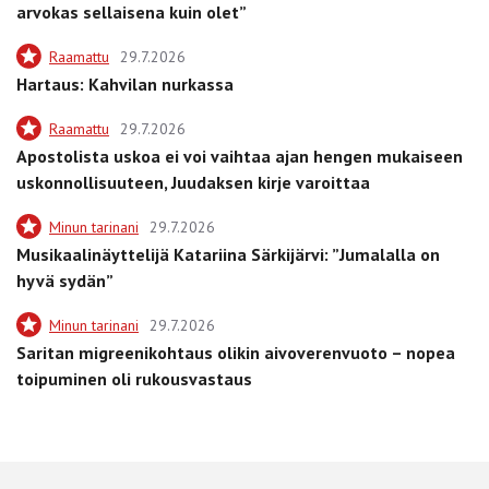
arvokas sellaisena kuin olet”
Raamattu
29.7.2026
Hartaus: Kahvilan nurkassa
Raamattu
29.7.2026
Apostolista uskoa ei voi vaihtaa ajan hengen mukaiseen
uskonnollisuuteen, Juudaksen kirje varoittaa
Minun tarinani
29.7.2026
Musikaalinäyttelijä Katariina Särkijärvi: ”Jumalalla on
hyvä sydän”
Minun tarinani
29.7.2026
Saritan migreenikohtaus olikin aivoverenvuoto – nopea
toipuminen oli rukousvastaus