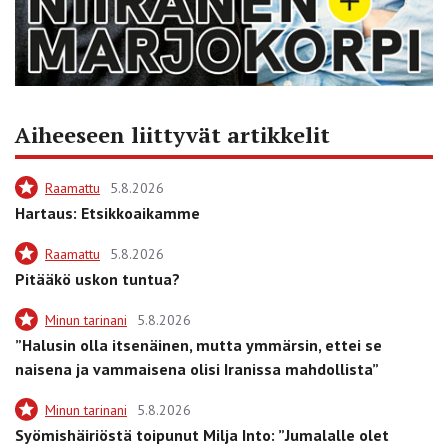
Aiheeseen liittyvät artikkelit
Raamattu
5.8.2026
Hartaus: Etsikkoaikamme
Raamattu
5.8.2026
Pitääkö uskon tuntua?
Minun tarinani
5.8.2026
”Halusin olla itsenäinen, mutta ymmärsin, ettei se
naisena ja vammaisena olisi Iranissa mahdollista”
Minun tarinani
5.8.2026
Syömishäiriöstä toipunut Milja Into: ”Jumalalle olet