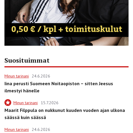
Suosituimmat
Minun tarinani
24.6.2026
Iina perusti Suomeen Noitaopiston – sitten Jeesus
ilmestyi hänelle
Minun tarinani
15.7.2026
Maarit Filppula on nukkunut kuuden vuoden ajan ulkona
säässä kuin säässä
Minun tarinani
24.6.2026