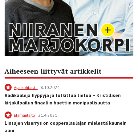
Aiheeseen liittyvät artikkelit
Ajankohtaista
8.10.2024
Radikaaleja hyppyjä ja tutkittua tietoa – Kristillisen
kirjakilpailun finaaliin haettiin monipuolisuutta
Elämäntaito
21.4.2021
Lintujen viserrys on oopperalaulajan mielestä kaunein
ääni