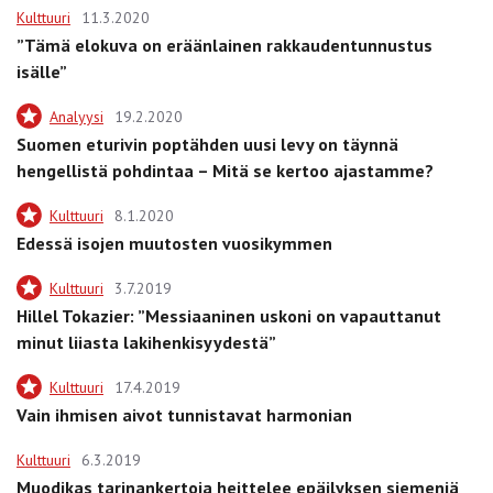
Kulttuuri
11.3.2020
”Tämä elokuva on eräänlainen rakkaudentunnustus
isälle”
Analyysi
19.2.2020
Suomen eturivin poptähden uusi levy on täynnä
hengellistä pohdintaa – Mitä se kertoo ajastamme?
Kulttuuri
8.1.2020
Edessä isojen muutosten vuosikymmen
Kulttuuri
3.7.2019
Hillel Tokazier: ”Messiaaninen uskoni on vapauttanut
minut liiasta lakihenkisyydestä”
Kulttuuri
17.4.2019
Vain ihmisen aivot tunnistavat harmonian
Kulttuuri
6.3.2019
Muodikas tarinankertoja heittelee epäilyksen siemeniä