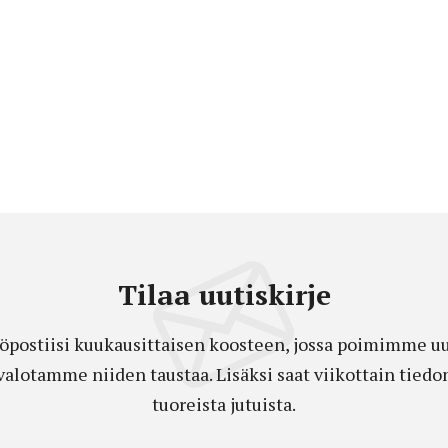
Tilaa uutiskirje
öpostiisi kuukausittaisen koosteen, jossa poimimme uut
a valotamme niiden taustaa. Lisäksi saat viikottain ti
tuoreista jutuista.