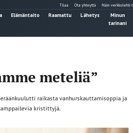
Tilaa
Ota yhteyttä
Näin verkkolehti t
a
Elämäntaito
Raamattu
Lähetys
Minun
tarinani
amme meteliä”
eräänkuulutti raikasta vanhurskauttamisoppia ja
mppailevia kristittyjä.