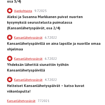
osa 3/4)
Ajankohtaista
9.7.2025
Aleksi ja Susanna Markkanen puivat nuorten
kysymyksiä seurustelusta puimalassa
(Kansanlähetyspäivät, osa 2/4)
Kansanlähetyspäivät
6.7.2022
Kansanlähetyspäivillä on aina lapsille ja nuorille omaa
ohjelmaa
Kansanlähetyspäivät
6.7.2022
Yhdeksän lähettiä siunattiin työhön
Kansanlähetyspäivillä
Kansanlähetyspäivät
4.7.2022
Helteiset Kansanlähetyspäivät – katso kuvat
viikonlopulta!
Kansanlähetyspäivät
7.7.2021