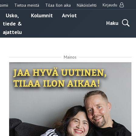
Kirjaudu
oimii
Tietoa meistä
Tilaa Ilon aika
Näköislehti
Usko,
Kolumnit
Arviot
Haku
tiede &
ajattelu
Mainos