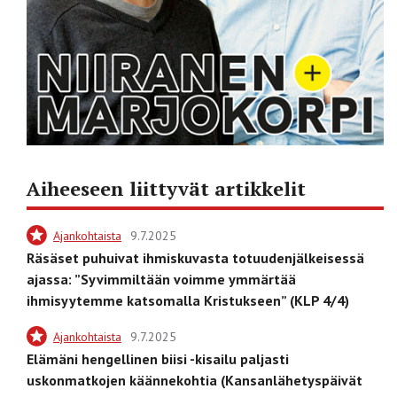
Aiheeseen liittyvät artikkelit
Ajankohtaista
9.7.2025
Räsäset puhuivat ihmiskuvasta totuudenjälkeisessä
ajassa: ”Syvimmiltään voimme ymmärtää
ihmisyytemme katsomalla Kristukseen” (KLP 4/4)
Ajankohtaista
9.7.2025
Elämäni hengellinen biisi -kisailu paljasti
uskonmatkojen käännekohtia (Kansanlähetyspäivät