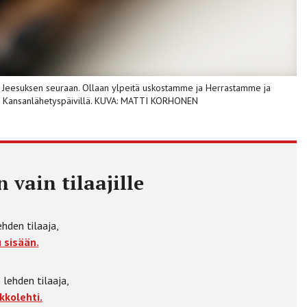
itä Jeesuksen seuraan. Ollaan ylpeitä uskostamme ja Herrastamme ja
i Kansanlähetyspäivillä. KUVA: MATTI KORHONEN
 vain tilaajille
ehden tilaaja,
 sisään.
 lehden tilaaja,
kkolehti.