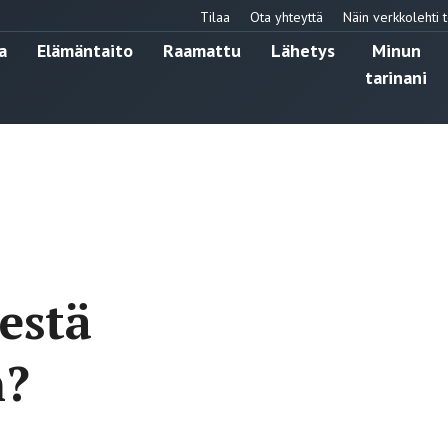
Tilaa
Ota yhteyttä
Näin verkkolehti t
a
Elämäntaito
Raamattu
Lähetys
Minun
tarinani
estä
n?