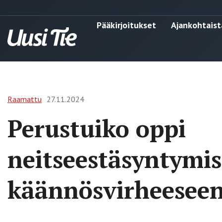
Pääkirjoitukset
Ajankohtaist
Raamattu
27.11.2024
Perustuiko oppi
neitseestäsyntymis
käännösvirheesee