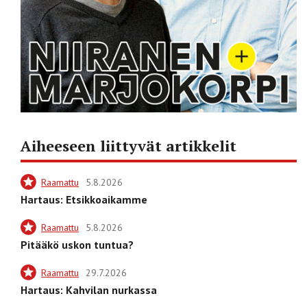
Aiheeseen liittyvät artikkelit
Raamattu
5.8.2026
Hartaus: Etsikkoaikamme
Raamattu
5.8.2026
Pitääkö uskon tuntua?
Raamattu
29.7.2026
Hartaus: Kahvilan nurkassa