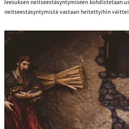
Jeesuksen neitseestäsyntymiseen kohdistetaan usei
neitseestäsyntymistä vastaan heitettyihin väitteis