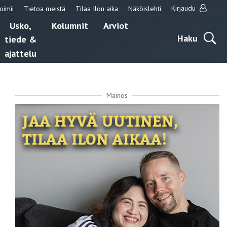
Kirjaudu
oimii
Tietoa meistä
Tilaa Ilon aika
Näköislehti
Usko,
Kolumnit
Arviot
Haku
tiede &
ajattelu
Mainos