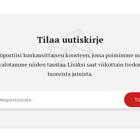
Tilaa uutiskirje
öpostiisi kuukausittaisen koosteen, jossa poimimme uut
a valotamme niiden taustaa. Lisäksi saat viikottain ti
tuoreista jutuista.