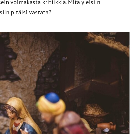
n voimakasta kritiikkiä. Mitä yleisiin
iin pitäisi vastata?