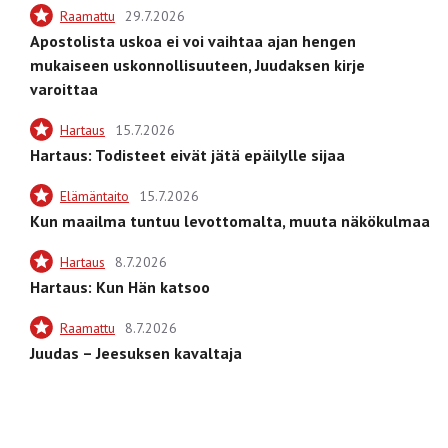
Raamattu
29.7.2026
Apostolista uskoa ei voi vaihtaa ajan hengen
mukaiseen uskonnollisuuteen, Juudaksen kirje
varoittaa
Hartaus
15.7.2026
Hartaus: Todisteet eivät jätä epäilylle sijaa
Elämäntaito
15.7.2026
Kun maailma tuntuu levottomalta, muuta näkökulmaa
Hartaus
8.7.2026
Hartaus: Kun Hän katsoo
Raamattu
8.7.2026
Juudas – Jeesuksen kavaltaja