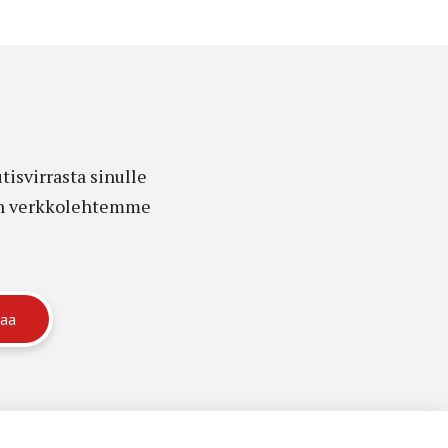
isvirrasta sinulle
edon verkkolehtemme