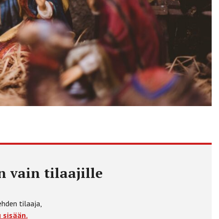
 vain tilaajille
ehden tilaaja,
 sisään.