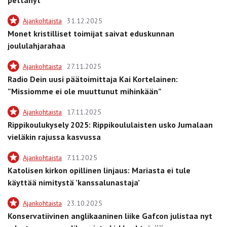
Ajankohtaista
31.12.2025
Monet kristilliset toimijat saivat eduskunnan
joululahjarahaa
Ajankohtaista
27.11.2025
Radio Dein uusi päätoimittaja Kai Kortelainen:
”Missiomme ei ole muuttunut mihinkään”
Ajankohtaista
17.11.2025
Rippikoulukysely 2025: Rippikoululaisten usko Jumalaan
vieläkin rajussa kasvussa
Ajankohtaista
7.11.2025
Katolisen kirkon opillinen linjaus: Mariasta ei tule
käyttää nimitystä ’kanssalunastaja’
Ajankohtaista
23.10.2025
Konservatiivinen anglikaaninen liike Gafcon julistaa nyt