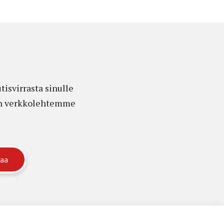
isvirrasta sinulle
edon verkkolehtemme