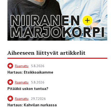
Aiheeseen liittyvät artikkelit
Raamattu
5.8.2026
Hartaus: Etsikkoaikamme
Raamattu
5.8.2026
Pitääkö uskon tuntua?
Raamattu
29.7.2026
Hartaus: Kahvilan nurkassa