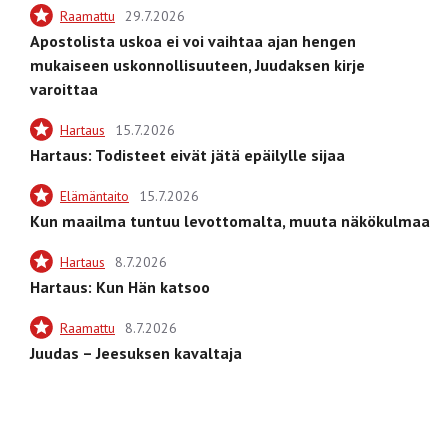
Raamattu
29.7.2026
Apostolista uskoa ei voi vaihtaa ajan hengen
mukaiseen uskonnollisuuteen, Juudaksen kirje
varoittaa
Hartaus
15.7.2026
Hartaus: Todisteet eivät jätä epäilylle sijaa
Elämäntaito
15.7.2026
Kun maailma tuntuu levottomalta, muuta näkökulmaa
Hartaus
8.7.2026
Hartaus: Kun Hän katsoo
Raamattu
8.7.2026
Juudas – Jeesuksen kavaltaja