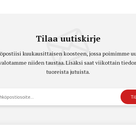
Tilaa uutiskirje
öpostiisi kuukausittaisen koosteen, jossa poimimme uut
a valotamme niiden taustaa. Lisäksi saat viikottain ti
tuoreista jutuista.