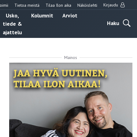
Kirjaudu
oimii
Tietoa meistä
Tilaa Ilon aika
Näköislehti
Usko,
Kolumnit
Arviot
Haku
tiede &
ajattelu
Mainos