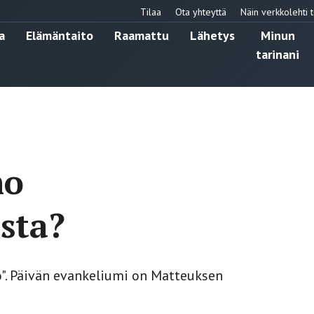
Tilaa
Ota yhteyttä
Näin verkkolehti t
a
Elämäntaito
Raamattu
Lähetys
Minun
tarinani
mo
sta?
". Päivän evankeliumi on Matteuksen