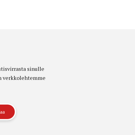
isvirrasta sinulle
edon verkkolehtemme