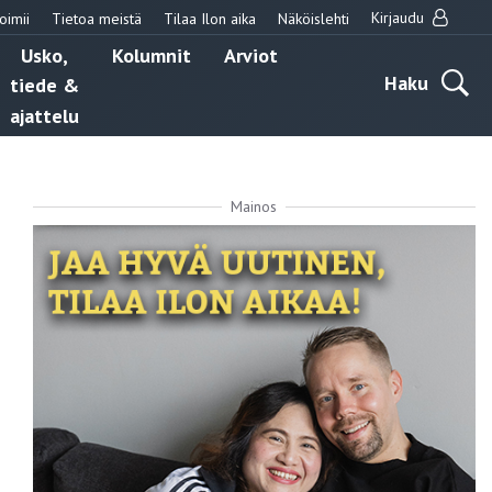
Kirjaudu
oimii
Tietoa meistä
Tilaa Ilon aika
Näköislehti
Usko,
Kolumnit
Arviot
Haku
tiede &
ajattelu
Mainos