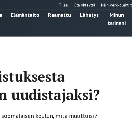
Tilaa
Ota yhteyttä
Näin verkkolehti t
a
Elämäntaito
Raamattu
Lähetys
Minun
tarinani
istuksesta
n uudistajaksi?
 suomalaisen koulun, mitä muuttuisi?