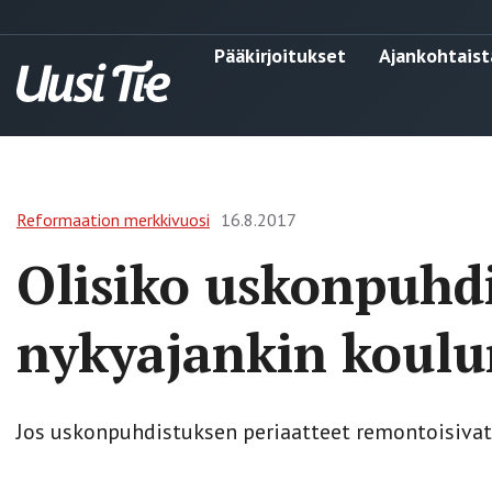
Pääkirjoitukset
Ajankohtaist
Reformaation merkkivuosi
16.8.2017
Olisiko uskonpuhd
nykyajankin koulu
Jos uskonpuhdistuksen periaatteet remontoisivat