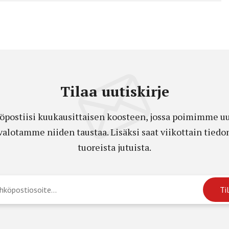
Tilaa uutiskirje
öpostiisi kuukausittaisen koosteen, jossa poimimme uut
a valotamme niiden taustaa. Lisäksi saat viikottain ti
tuoreista jutuista.