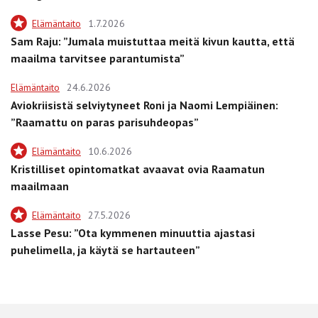
Elämäntaito
1.7.2026
Sam Raju: ”Jumala muistuttaa meitä kivun kautta, että
maailma tarvitsee parantumista”
Elämäntaito
24.6.2026
Aviokriisistä selviytyneet Roni ja Naomi Lempiäinen:
”Raamattu on paras parisuhdeopas”
Elämäntaito
10.6.2026
Kristilliset opintomatkat avaavat ovia Raamatun
maailmaan
Elämäntaito
27.5.2026
Lasse Pesu: ”Ota kymmenen minuuttia ajastasi
puhelimella, ja käytä se hartauteen”