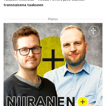
transnaisena taakseen
Mainos