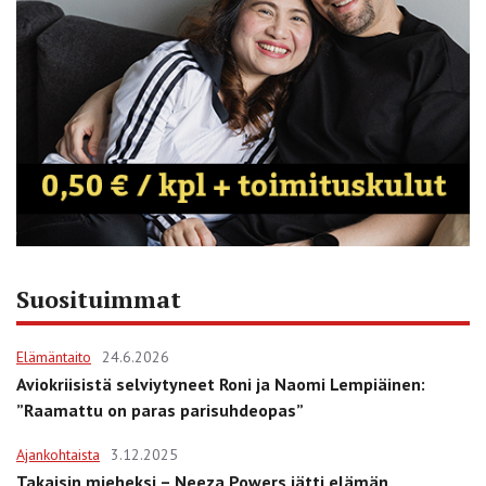
Suosituimmat
Elämäntaito
24.6.2026
Aviokriisistä selviytyneet Roni ja Naomi Lempiäinen:
”Raamattu on paras parisuhdeopas”
Ajankohtaista
3.12.2025
Takaisin mieheksi – Neeza Powers jätti elämän