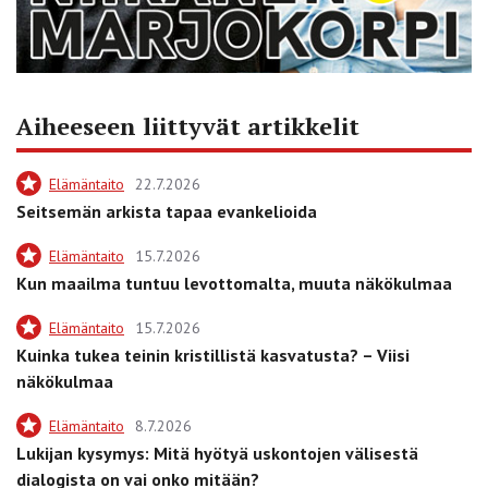
Aiheeseen liittyvät artikkelit
Elämäntaito
22.7.2026
Seitsemän arkista tapaa evankelioida
Elämäntaito
15.7.2026
Kun maailma tuntuu levottomalta, muuta näkökulmaa
Elämäntaito
15.7.2026
Kuinka tukea teinin kristillistä kasvatusta? – Viisi
näkökulmaa
Elämäntaito
8.7.2026
Lukijan kysymys: Mitä hyötyä uskontojen välisestä
dialogista on vai onko mitään?