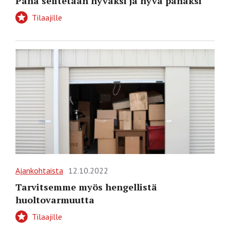
Paha selitetään hyväksi ja hyvä pahaksi
Tilaajille
Ajankohtaista
12.10.2022
Tarvitsemme myös hengellistä
huoltovarmuutta
Tilaajille