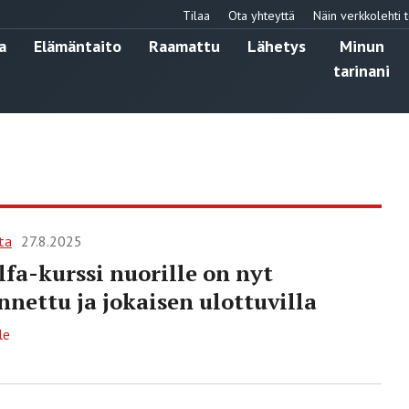
Tilaa
Ota yhteyttä
Näin verkkolehti t
a
Elämäntaito
Raamattu
Lähetys
Minun
tarinani
ta
27.8.2025
lfa-kurssi nuorille on nyt
nettu ja jokaisen ulottuvilla
le