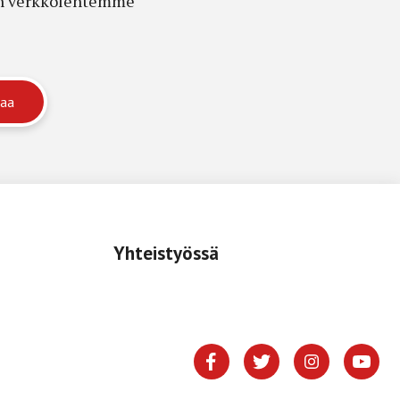
edon verkkolehtemme
Yhteistyössä