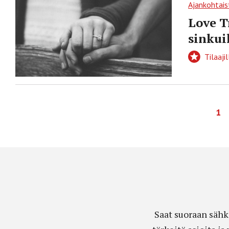
Ajankohtais
Love T
sinkui
Tilaajil
1
Saat suoraan sähk