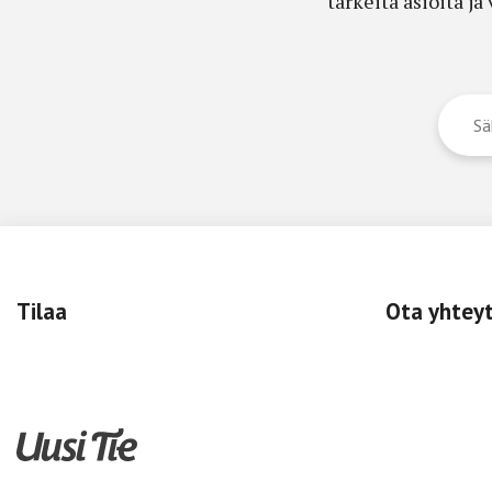
tärkeitä asioita j
Tilaa
Ota yhtey