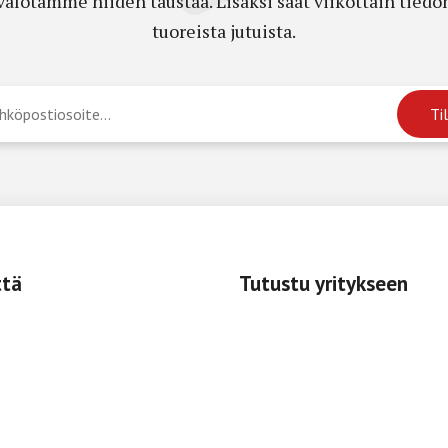
a valotamme niiden taustaa. Lisäksi saat viikottain ti
tuoreista jutuista.
ttä
Tutustu yritykseen