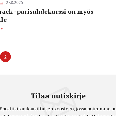
ta
27.8.2025
rack -parisuhdekurssi on myös
lle
le
2
Tilaa uutiskirje
öpostiisi kuukausittaisen koosteen, jossa poimimme uut