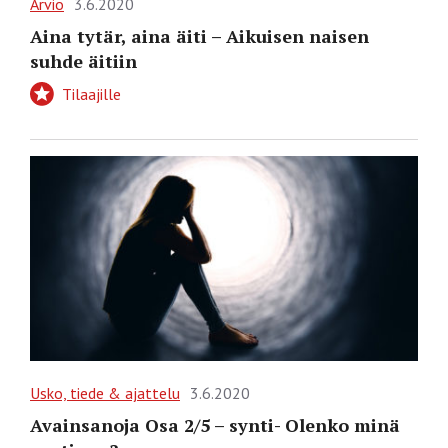
Arvio
3.6.2020
Aina tytär, aina äiti – Aikuisen naisen
suhde äitiin
Tilaajille
Usko, tiede & ajattelu
3.6.2020
Avainsanoja Osa 2/5 – synti- Olenko minä