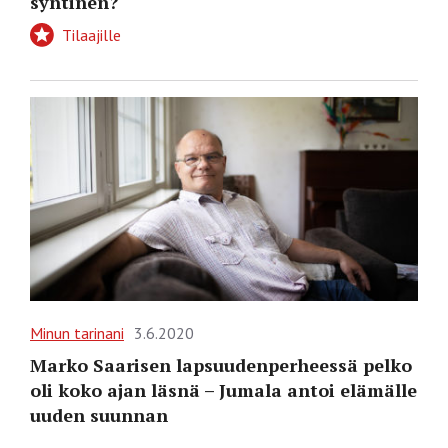
syntinen?
Tilaajille
Minun tarinani
3.6.2020
Marko Saarisen lapsuudenperheessä pelko
oli koko ajan läsnä – Jumala antoi elämälle
uuden suunnan