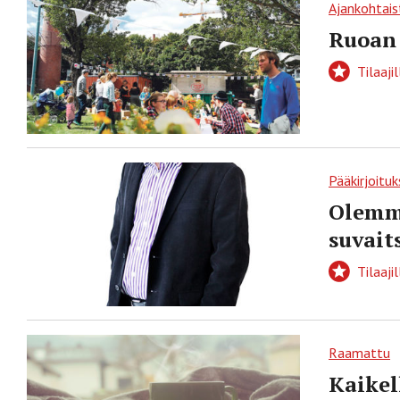
Ajankohtais
Ruoan 
Tilaajil
Pääkirjoituk
Olemm
suvait
Tilaajil
Raamattu
Kaikel