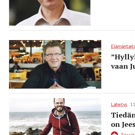
Elämäntait
”Hylly
vaan J
Lähetys
11
Tiedän
on Jee