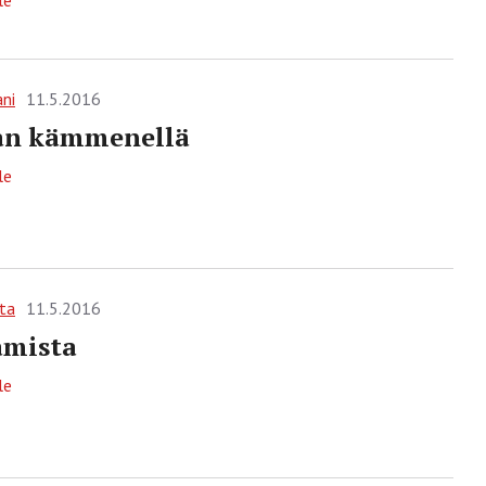
le
ani
11.5.2016
an kämmenellä
le
ta
11.5.2016
amista
le