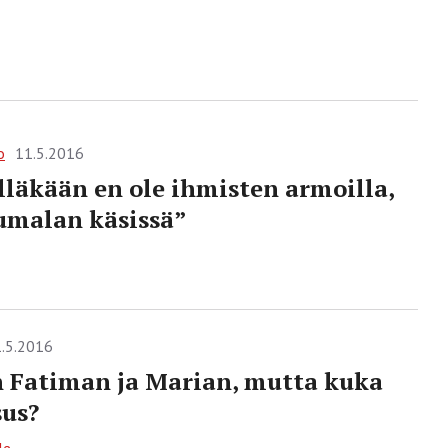
o
11.5.2016
lläkään en ole ihmisten armoilla,
umalan käsissä”
.5.2016
 Fatiman ja Marian, mutta kuka
sus?