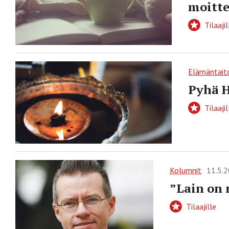
moitte
Tilaajil
Elämäntait
Pyhä H
Tilaajil
Kolumnit
11.5.
”Lain on 
Tilaajille