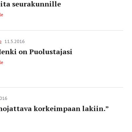
ita seurakunnille
le
o
11.5.2016
enki on Puolustajasi
le
2016
nojattava korkeimpaan lakiin.”