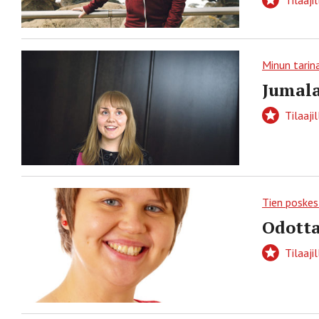
Tilaajil
Minun tarin
Jumal
Tilaajil
Tien poskes
Odott
Tilaajil