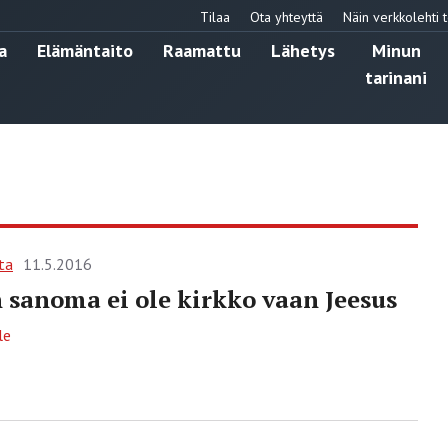
Tilaa
Ota yhteyttä
Näin verkkolehti t
a
Elämäntaito
Raamattu
Lähetys
Minun
tarinani
ta
11.5.2016
 sanoma ei ole kirkko vaan Jeesus
le