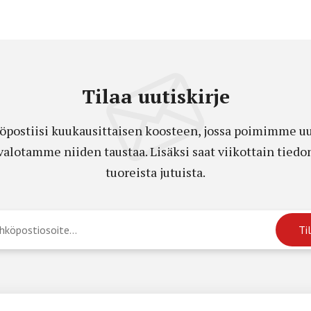
Tilaa uutiskirje
öpostiisi kuukausittaisen koosteen, jossa poimimme uut
a valotamme niiden taustaa. Lisäksi saat viikottain ti
tuoreista jutuista.