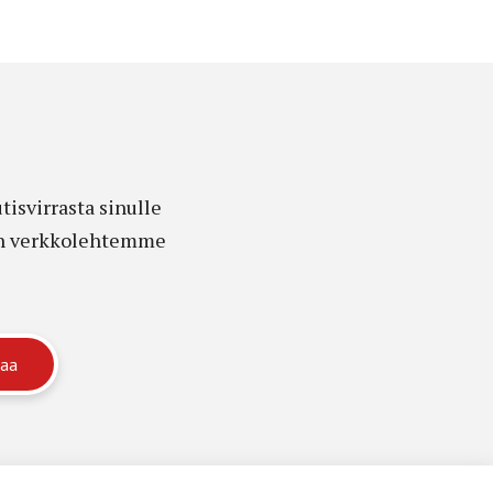
isvirrasta sinulle
edon verkkolehtemme