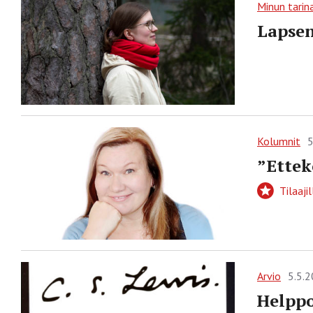
Minun tarin
Lapsen
Kolumnit
5
”Ettek
Tilaajil
Arvio
5.5.
Helppo