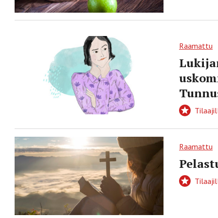
Raamattu
Lukija
uskom
Tunnus
Tilaajil
Raamattu
Pelast
Tilaajil