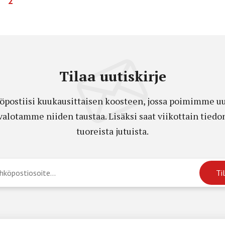
2
Tilaa uutiskirje
öpostiisi kuukausittaisen koosteen, jossa poimimme uut
a valotamme niiden taustaa. Lisäksi saat viikottain ti
tuoreista jutuista.