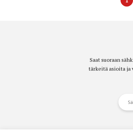
1
Saat suoraan sähk
tärkeitä asioita j