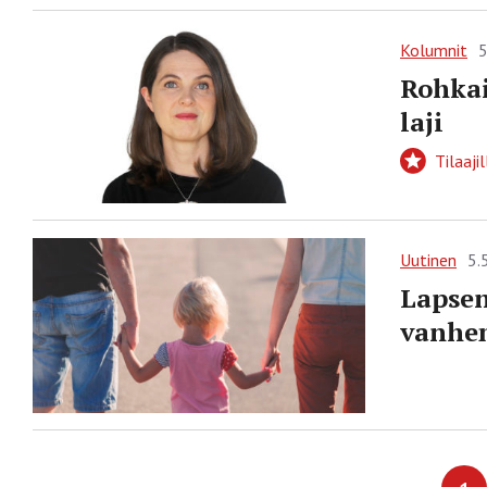
Kolumnit
5
Rohkai
laji
Tilaajil
Uutinen
5.
Lapsen
vanhem