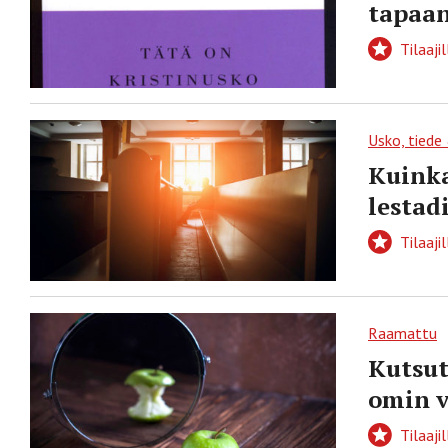
tapaa
Tilaajil
Usko, tiede
Kuinka
lestad
Tilaajil
Raamattu
Kutsut
omin 
Tilaajil