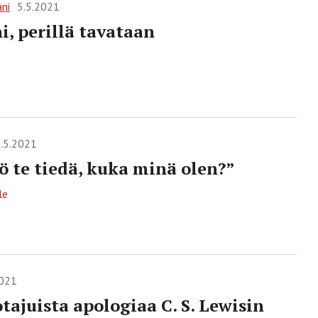
ani
5.5.2021
i, perillä tavataan
.5.2021
ö te tiedä, kuka minä olen?”
le
2021
tajuista apologiaa C. S. Lewisin