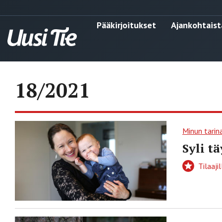
Pääkirjoitukset
Ajankohtaist
18/2021
Minun tarin
Syli t
Tilaajil