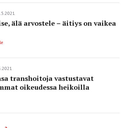
.5.2021
se, älä arvostele – äitiys on vaikea
le
5.2021
sa transhoitoja vastustavat
mat oikeudessa heikoilla