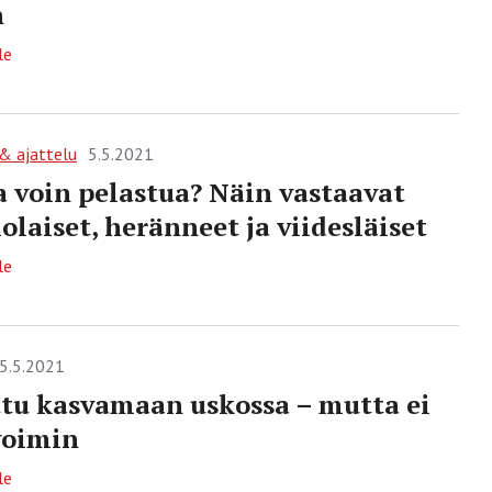
n
le
 & ajattelu
5.5.2021
 voin pelastua? Näin vastaavat
iolaiset, heränneet ja viidesläiset
le
5.5.2021
tu kasvamaan uskossa – mutta ei
voimin
le