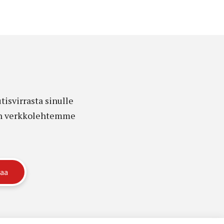
isvirrasta sinulle
edon verkkolehtemme