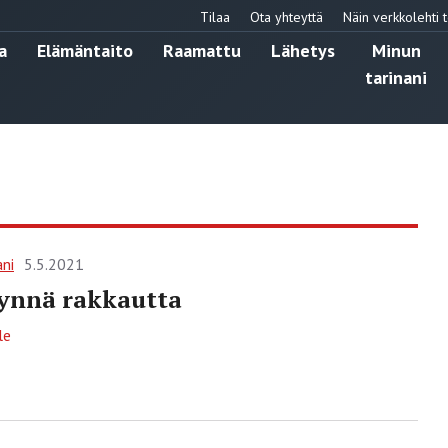
Tilaa
Ota yhteyttä
Näin verkkolehti t
a
Elämäntaito
Raamattu
Lähetys
Minun
tarinani
ani
5.5.2021
äynnä rakkautta
le