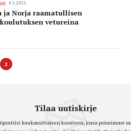
set
6.1.2021
 ja Norja raamatullisen
koulutuksen vetureina
2
Tilaa uutiskirje
öpostiisi kuukausittaisen koosteen, jossa poimimme uut