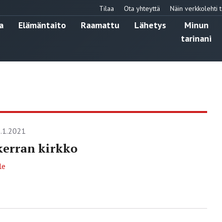
Tilaa
Ota yhteyttä
Näin verkkolehti t
a
Elämäntaito
Raamattu
Lähetys
Minun
tarinani
.1.2021
kerran kirkko
le