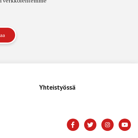
edon verkkolehtemme
Yhteistyössä