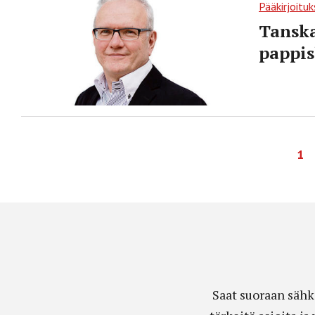
Pääkirjoituk
Tanska
pappis
1
Saat suoraan sähk