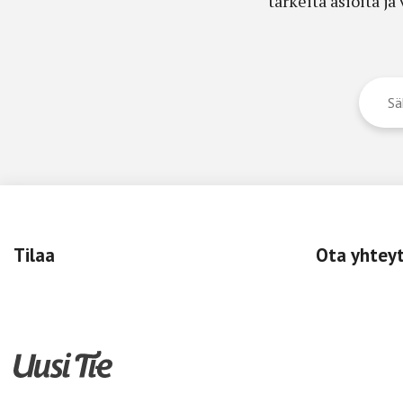
tärkeitä asioita j
Tilaa
Ota yhtey