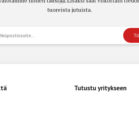
a valotamme niiden taustaa. Lisäksi saat viikottain ti
tuoreista jutuista.
ttä
Tutustu yritykseen