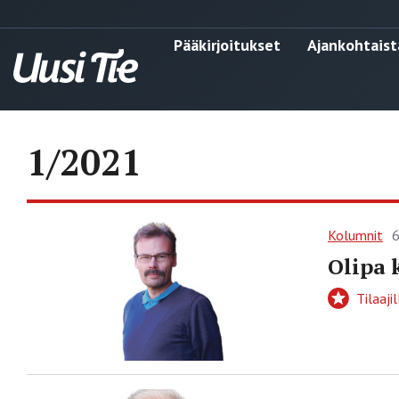
Pääkirjoitukset
Ajankohtaist
1/2021
Kolumnit
6
Olipa 
Tilaajil