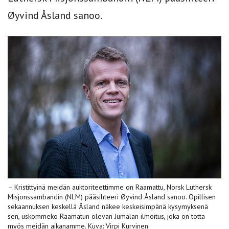
Øyvind Åsland sanoo.
– Kristittyinä meidän auktoriteettimme on Raamattu, Norsk Luthersk
Misjonssambandin (NLM) pääsihteeri Øyvind Åsland sanoo. Opillisen
sekaannuksen keskellä Åsland näkee keskeisimpänä kysymyksenä
sen, uskommeko Raamatun olevan Jumalan ilmoitus, joka on totta
myös meidän aikanamme. Kuva: Virpi Kurvinen