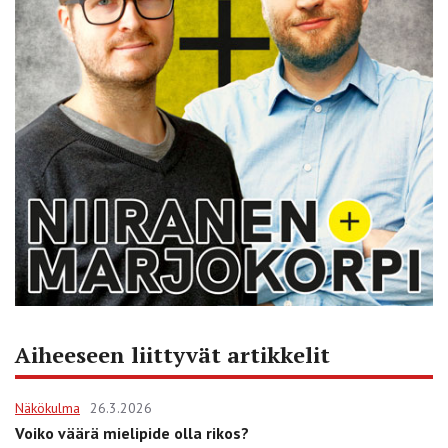
Aiheeseen liittyvät artikkelit
Näkökulma
26.3.2026
Voiko väärä mielipide olla rikos?