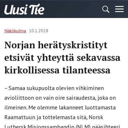
Näkökulma
10.1.2018
Norjan herätyskristityt
etsivät yhteyttä sekavassa
kirkollisessa tilanteessa
– Samaa sukupuolta olevien vihkiminen
avioliittoon on vain oire sairaudesta, joka on
ilmeinen. Me olemme lakanneet luottamasta
Raamattuun ja tottelemasta sitä, Norsk
Luthersk Misjonssambandin (NLM) pääsihteeri