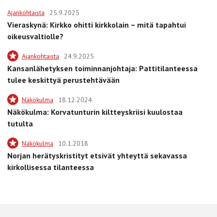
Ajankohtaista
25.9.2025
Vieraskynä: Kirkko ohitti kirkkolain – mitä tapahtui
oikeusvaltiolle?
Ajankohtaista
24.9.2025
Kansanlähetyksen toiminnanjohtaja: Pattitilanteessa
tulee keskittyä perustehtävään
Näkökulma
18.12.2024
Näkökulma: Korvatunturin kiltteyskriisi kuulostaa
tutulta
Näkökulma
10.1.2018
Norjan herätyskristityt etsivät yhteyttä sekavassa
kirkollisessa tilanteessa