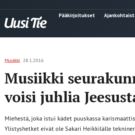
Pääkirjoitukset
Ajankohtaist
Musiikki
28.1.2016
Musiikki seuraku
voisi juhlia Jeesus
Miehestä, joka istui kädet puuskassa karismaattisi
Ylistyshetket eivät ole Sakari Heikkilälle teknine