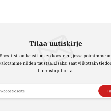
Tilaa uutiskirje
öpostiisi kuukausittaisen koosteen, jossa poimimme uut
a valotamme niiden taustaa. Lisäksi saat viikottain ti
tuoreista jutuista.