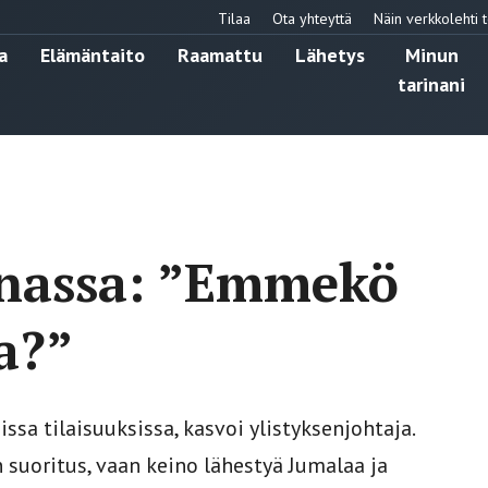
Tilaa
Ota yhteyttä
Näin verkkolehti t
a
Elämäntaito
Raamattu
Lähetys
Minun
tarinani
nnassa: ”Emmekö
ta?”
ssa tilaisuuksissa, kasvoi ylistyksenjohtaja.
n suoritus, vaan keino lähestyä Jumalaa ja