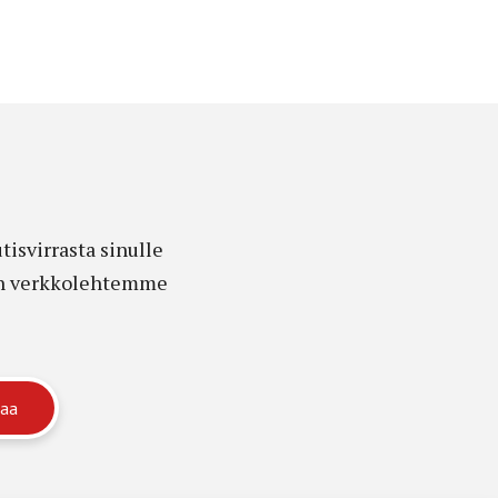
isvirrasta sinulle
edon verkkolehtemme