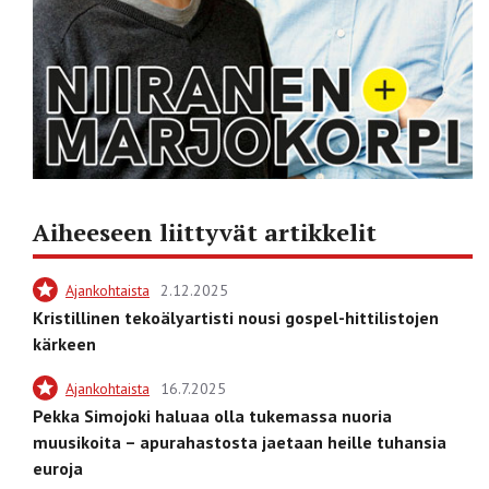
Aiheeseen liittyvät artikkelit
Ajankohtaista
2.12.2025
Kristillinen tekoälyartisti nousi gospel-hittilistojen
kärkeen
Ajankohtaista
16.7.2025
Pekka Simojoki haluaa olla tukemassa nuoria
muusikoita – apurahastosta jaetaan heille tuhansia
euroja