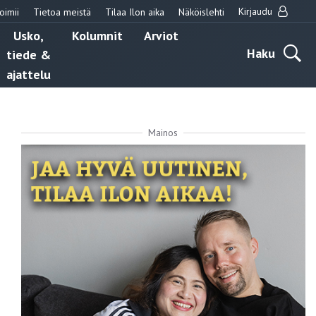
Kirjaudu
oimii
Tietoa meistä
Tilaa Ilon aika
Näköislehti
Usko,
Kolumnit
Arviot
Haku
tiede &
ajattelu
Mainos