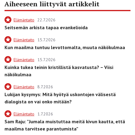
Aiheeseen liittyvät artikkelit
Elämäntaito
22.7.2026
Seitsemän arkista tapaa evankelioida
Elämäntaito
15.7.2026
Kun maailma tuntuu levottomalta, muuta näkökulmaa
Elämäntaito
15.7.2026
Kuinka tukea teinin kristillistä kasvatusta? – Viisi
näkökulmaa
Elämäntaito
8.7.2026
Lukijan kysymys: Mitä hyötyä uskontojen välisestä
dialogista on vai onko mitään?
Elämäntaito
1.7.2026
Sam Raju: ”Jumala muistuttaa meitä kivun kautta, että
maailma tarvitsee parantumista”