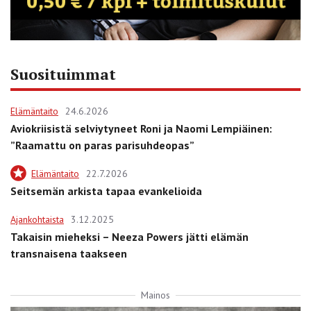
Suosituimmat
Elämäntaito
24.6.2026
Aviokriisistä selviytyneet Roni ja Naomi Lempiäinen:
”Raamattu on paras parisuhdeopas”
Elämäntaito
22.7.2026
Seitsemän arkista tapaa evankelioida
Ajankohtaista
3.12.2025
Takaisin mieheksi – Neeza Powers jätti elämän
transnaisena taakseen
Mainos