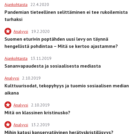
Ajankohtaista
22.4.2020
Pandemian tieteellinen selittäminen ei tee rukoilemista
turhaksi
Analyysi
19.2.2020
Suomen eturivin poptähden uusi levy on täynnä
hengellistä pohdintaa – Mitä se kertoo ajastamme?
Ajankohtaista
13.11.2019
Sananvapaudesta ja sosiaalisesta mediasta
Analyysi
2.10.2019
Kulttuurisodat, tekopyhyys ja tuomio sosiaalisen median
aikana
Analyysi
2.10.2019
Mitä on klassinen kristinusko?
Analyysi
13.2.2019
Mihin katosi konservatiivinen herätyskristillisyys?