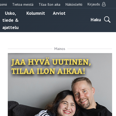
Kirjaudu
oimii
Tietoa meistä
Tilaa Ilon aika
Näköislehti
Usko,
Kolumnit
Arviot
Haku
tiede &
ajattelu
Mainos