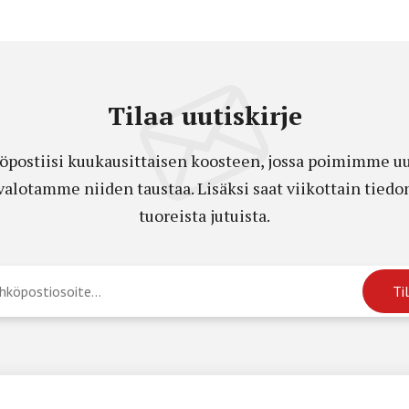
Tilaa uutiskirje
öpostiisi kuukausittaisen koosteen, jossa poimimme uut
a valotamme niiden taustaa. Lisäksi saat viikottain ti
tuoreista jutuista.