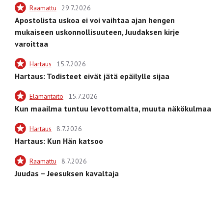
Raamattu
29.7.2026
Apostolista uskoa ei voi vaihtaa ajan hengen
mukaiseen uskonnollisuuteen, Juudaksen kirje
varoittaa
Hartaus
15.7.2026
Hartaus: Todisteet eivät jätä epäilylle sijaa
Elämäntaito
15.7.2026
Kun maailma tuntuu levottomalta, muuta näkökulmaa
Hartaus
8.7.2026
Hartaus: Kun Hän katsoo
Raamattu
8.7.2026
Juudas – Jeesuksen kavaltaja