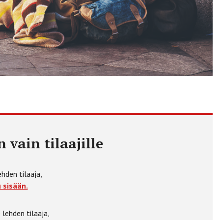
 vain tilaajille
ehden tilaaja,
 sisään.
 lehden tilaaja,