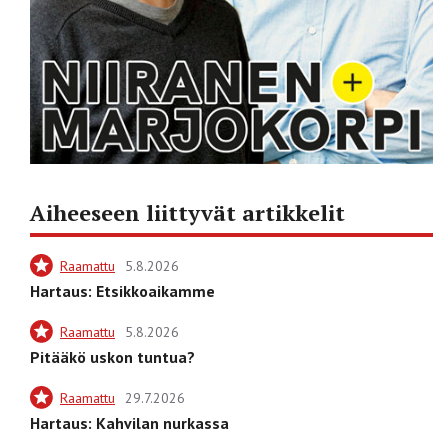
Aiheeseen liittyvät artikkelit
Raamattu
5.8.2026
Hartaus: Etsikkoaikamme
Raamattu
5.8.2026
Pitääkö uskon tuntua?
Raamattu
29.7.2026
Hartaus: Kahvilan nurkassa