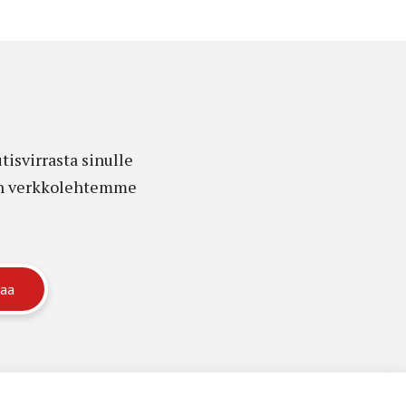
isvirrasta sinulle
edon verkkolehtemme