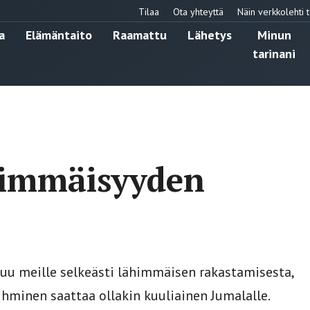
Tilaa
Ota yhteyttä
Näin verkkolehti t
a
Elämäntaito
Raamattu
Lähetys
Minun
tarinani
himmäisyyden
huu meille selkeästi lähimmäisen rakastamisesta,
minen saattaa ollakin kuuliainen Jumalalle.