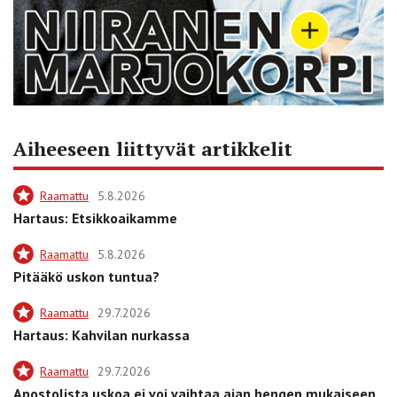
Aiheeseen liittyvät artikkelit
Raamattu
5.8.2026
Hartaus: Etsikkoaikamme
Raamattu
5.8.2026
Pitääkö uskon tuntua?
Raamattu
29.7.2026
Hartaus: Kahvilan nurkassa
Raamattu
29.7.2026
Apostolista uskoa ei voi vaihtaa ajan hengen mukaiseen