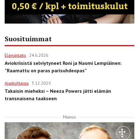
Suosituimmat
Elämäntaito
24.6.2026
Aviokriisistä selviytyneet Roni ja Naomi Lempiäinen:
”Raamattu on paras parisuhdeopas”
Ajankohtaista
3.12.2025
Takaisin mieheksi – Neeza Powers jätti elämän
transnaisena taakseen
Mainos