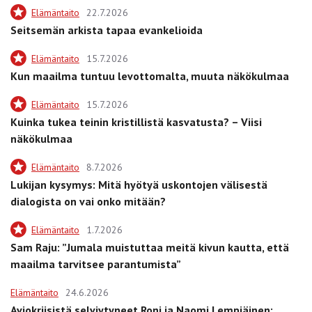
Elämäntaito
22.7.2026
Seitsemän arkista tapaa evankelioida
Elämäntaito
15.7.2026
Kun maailma tuntuu levottomalta, muuta näkökulmaa
Elämäntaito
15.7.2026
Kuinka tukea teinin kristillistä kasvatusta? – Viisi
näkökulmaa
Elämäntaito
8.7.2026
Lukijan kysymys: Mitä hyötyä uskontojen välisestä
dialogista on vai onko mitään?
Elämäntaito
1.7.2026
Sam Raju: ”Jumala muistuttaa meitä kivun kautta, että
maailma tarvitsee parantumista”
Elämäntaito
24.6.2026
Aviokriisistä selviytyneet Roni ja Naomi Lempiäinen: