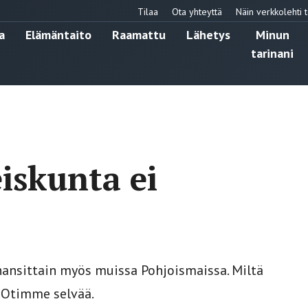
Tilaa
Ota yhteyttä
Näin verkkolehti t
a
Elämäntaito
Raamattu
Lähetys
Minun
tarinani
iskunta ei
uhansittain myös muissa Pohjoismaissa. Miltä
? Otimme selvää.