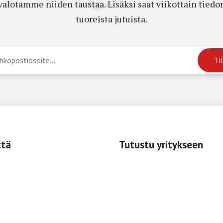
a valotamme niiden taustaa. Lisäksi saat viikottain ti
tuoreista jutuista.
ttä
Tutustu yritykseen