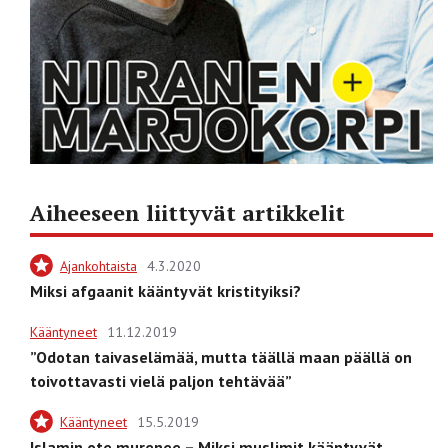
Aiheeseen liittyvät artikkelit
Ajankohtaista
4.3.2020
Miksi afgaanit kääntyvät kristityiksi?
Kääntyneet
11.12.2019
”Odotan taivaselämää, mutta täällä maan päällä on
toivottavasti vielä paljon tehtävää”
Kääntyneet
15.5.2019
Islamin ote murenee – Miksi muslimit kääntyvät