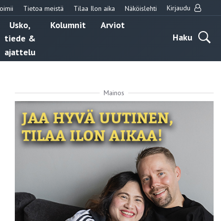
Kirjaudu
oimii
Tietoa meistä
Tilaa Ilon aika
Näköislehti
Usko,
Kolumnit
Arviot
Haku
tiede &
ajattelu
Mainos