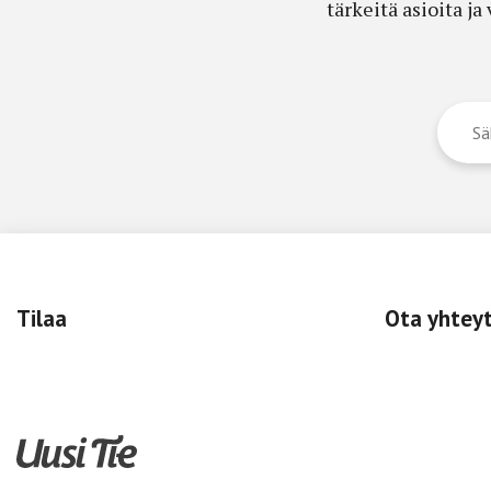
tärkeitä asioita j
Tilaa
Ota yhtey