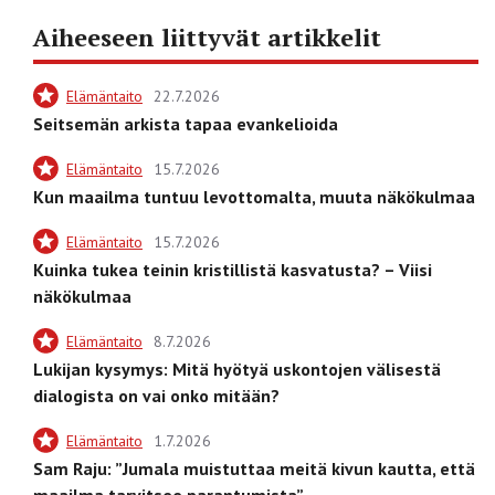
Aiheeseen liittyvät artikkelit
Elämäntaito
22.7.2026
Seitsemän arkista tapaa evankelioida
Elämäntaito
15.7.2026
Kun maailma tuntuu levottomalta, muuta näkökulmaa
Elämäntaito
15.7.2026
Kuinka tukea teinin kristillistä kasvatusta? – Viisi
näkökulmaa
Elämäntaito
8.7.2026
Lukijan kysymys: Mitä hyötyä uskontojen välisestä
dialogista on vai onko mitään?
Elämäntaito
1.7.2026
Sam Raju: ”Jumala muistuttaa meitä kivun kautta, että
maailma tarvitsee parantumista”