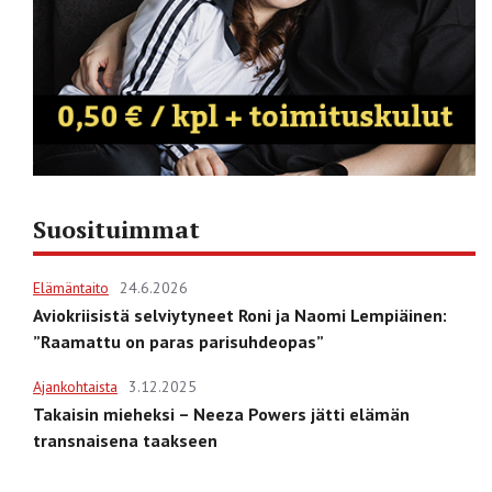
Suosituimmat
Elämäntaito
24.6.2026
Aviokriisistä selviytyneet Roni ja Naomi Lempiäinen:
”Raamattu on paras parisuhdeopas”
Ajankohtaista
3.12.2025
Takaisin mieheksi – Neeza Powers jätti elämän
transnaisena taakseen