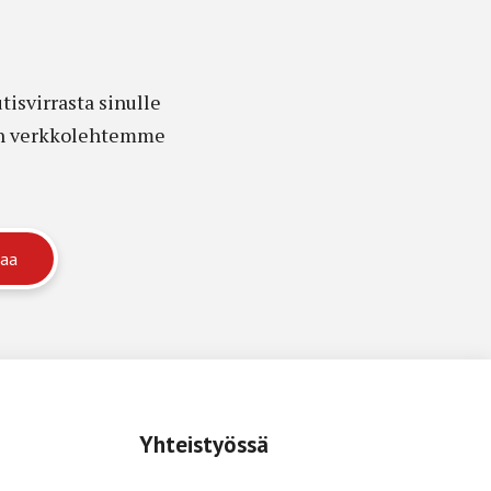
isvirrasta sinulle
edon verkkolehtemme
Yhteistyössä