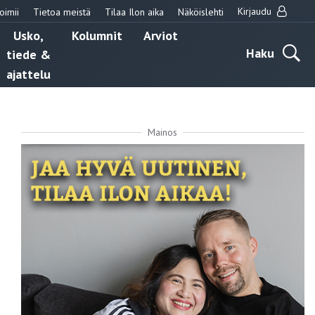
Kirjaudu
oimii
Tietoa meistä
Tilaa Ilon aika
Näköislehti
Usko,
Kolumnit
Arviot
Haku
tiede &
ajattelu
Mainos