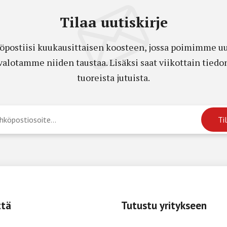
Tilaa uutiskirje
öpostiisi kuukausittaisen koosteen, jossa poimimme uut
a valotamme niiden taustaa. Lisäksi saat viikottain ti
tuoreista jutuista.
ttä
Tutustu yritykseen