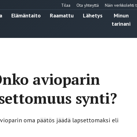
Tilaa
Ota yhteyttä
Näin verkkolehti t
a
Elämäntaito
Raamattu
Lähetys
Minun
tarinani
Onko avioparin
settomuus synti?
vioparin oma päätös jäädä lapsettomaksi eli