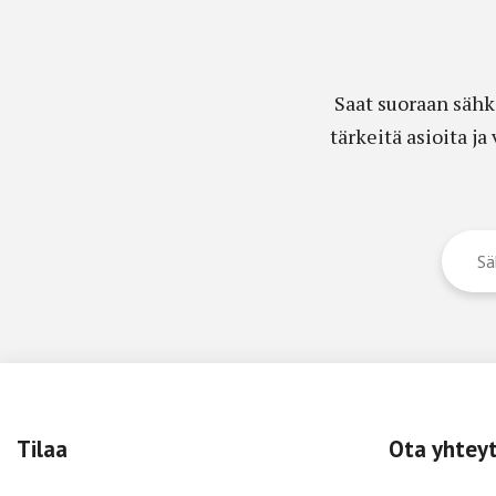
Saat suoraan sähk
tärkeitä asioita j
Tilaa
Ota yhtey