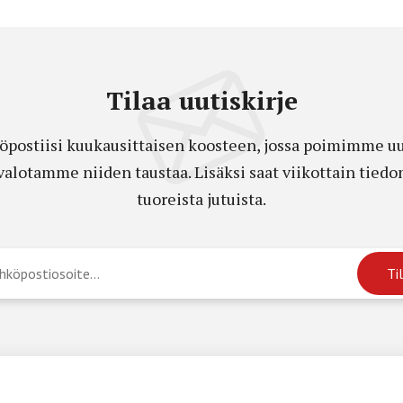
Tilaa uutiskirje
öpostiisi kuukausittaisen koosteen, jossa poimimme uut
a valotamme niiden taustaa. Lisäksi saat viikottain ti
tuoreista jutuista.