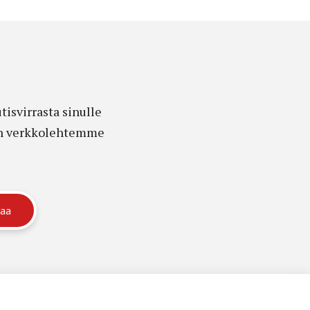
isvirrasta sinulle
edon verkkolehtemme