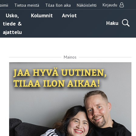
Kirjaudu
oimii
Tietoa meistä
Tilaa Ilon aika
Näköislehti
Usko,
Kolumnit
Arviot
Haku
tiede &
ajattelu
Mainos