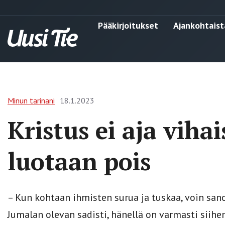
Pääkirjoitukset
Ajankohtaist
Minun tarinani
18.1.2023
Kristus ei aja viha
luotaan pois
– Kun kohtaan ihmisten surua ja tuskaa, voin sanoa
Jumalan olevan sadisti, hänellä on varmasti siihe