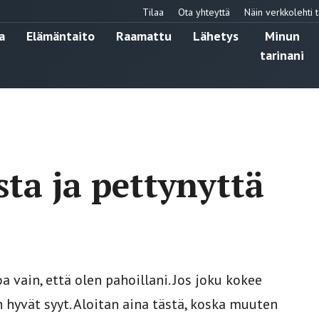
Tilaa
Ota yhteyttä
Näin verkkolehti t
a
Elämäntaito
Raamattu
Lähetys
Minun
tarinani
ista ja pettynyttä
 vain, että olen pahoillani. Jos joku kokee
n hyvät syyt. Aloitan aina tästä, koska muuten