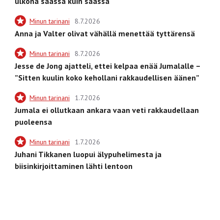
ulkona säässä kuin säässä
Minun tarinani
8.7.2026
Anna ja Valter olivat vähällä menettää tyttärensä
Minun tarinani
8.7.2026
Jesse de Jong ajatteli, ettei kelpaa enää Jumalalle –
”Sitten kuulin koko kehollani rakkaudellisen äänen”
Minun tarinani
1.7.2026
Jumala ei ollutkaan ankara vaan veti rakkaudellaan
puoleensa
Minun tarinani
1.7.2026
Juhani Tikkanen luopui älypuhelimesta ja
biisinkirjoittaminen lähti lentoon