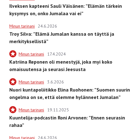
Ilveksen kapteeni Sauli Väisänen: ”Elämän tärkein
kysymys on, onko Jumalaa vai ei”
Minun tarinani
24.6.2026
Troy Silva: ”Elämä Jumalan kanssa on täyttä ja
merkityksellistä”
Minun tarinani
17.4.2024
Katriina Reponen oli menestyjä, joka myi koko
omaisuutensa ja seurasi Jeesusta
Minun tarinani
3.6.2026
Nuori kuntapoliitikko Elina Ruohonen: ”Suomen suurin
ongelma on se, että olemme hylänneet Jumalan”
Minun tarinani
19.11.2025
Kuuntelija-podcastin Roni Arvonen: ”Ennen seurasin
rahaa”
Minun tarinani
24.6.2026