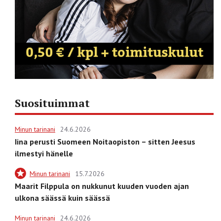
Suosituimmat
Minun tarinani
24.6.2026
Iina perusti Suomeen Noitaopiston – sitten Jeesus
ilmestyi hänelle
Minun tarinani
15.7.2026
Maarit Filppula on nukkunut kuuden vuoden ajan
ulkona säässä kuin säässä
Minun tarinani
24.6.2026