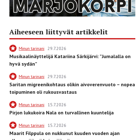
Aiheeseen liittyvät artikkelit
Minun tarinani
29.7.2026
Musikaalinäyttelijä Katariina Särkijärvi: ”Jumalalla on
hyvä sydän”
Minun tarinani
29.7.2026
Saritan migreenikohtaus olikin aivoverenvuoto – nopea
toipuminen oli rukousvastaus
Minun tarinani
15.7.2026
Pirjon lukukoira Nala on turvallinen kuuntelija
Minun tarinani
15.7.2026
Maarit Filppula on nukkunut kuuden vuoden ajan