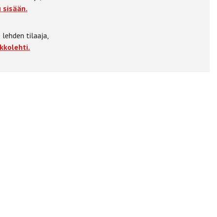
 sisään.
 lehden tilaaja,
kkolehti.