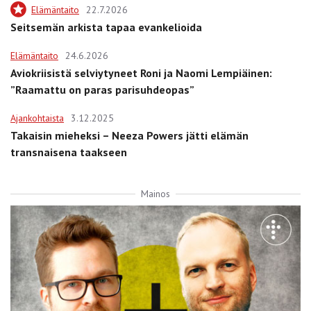
Elämäntaito
22.7.2026
Seitsemän arkista tapaa evankelioida
Elämäntaito
24.6.2026
Aviokriisistä selviytyneet Roni ja Naomi Lempiäinen:
”Raamattu on paras parisuhdeopas”
Ajankohtaista
3.12.2025
Takaisin mieheksi – Neeza Powers jätti elämän
transnaisena taakseen
Mainos