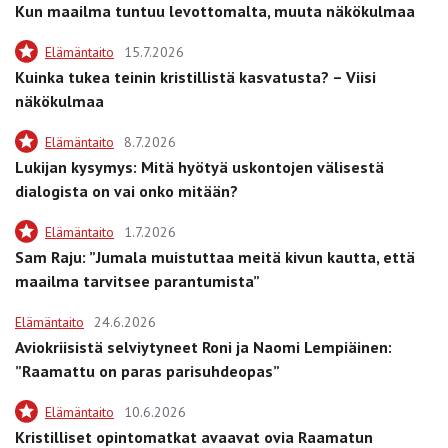
Kun maailma tuntuu levottomalta, muuta näkökulmaa
Elämäntaito
15.7.2026
Kuinka tukea teinin kristillistä kasvatusta? – Viisi
näkökulmaa
Elämäntaito
8.7.2026
Lukijan kysymys: Mitä hyötyä uskontojen välisestä
dialogista on vai onko mitään?
Elämäntaito
1.7.2026
Sam Raju: ”Jumala muistuttaa meitä kivun kautta, että
maailma tarvitsee parantumista”
Elämäntaito
24.6.2026
Aviokriisistä selviytyneet Roni ja Naomi Lempiäinen:
”Raamattu on paras parisuhdeopas”
Elämäntaito
10.6.2026
Kristilliset opintomatkat avaavat ovia Raamatun