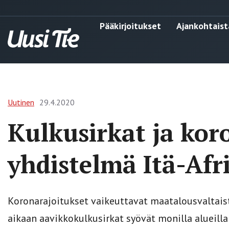
Pääkirjoitukset
Ajankohtaist
Uutinen
29.4.2020
Kulkusirkat ja kor
yhdistelmä Itä-Afr
Koronarajoitukset vaikeuttavat maatalousvaltai
aikaan aavikkokulkusirkat syövät monilla alueilla 