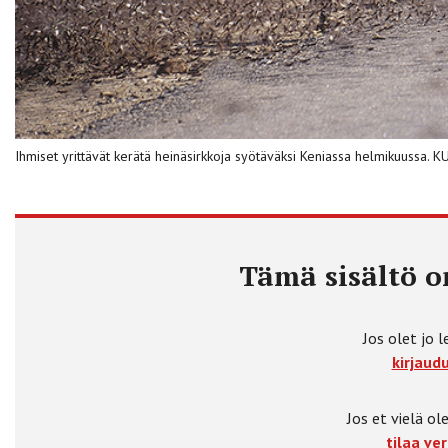
Ihmiset yrittävät kerätä heinäsirkkoja syötäväksi Keniassa helmikuussa
Tämä sisältö on
Jos olet jo l
kirjaudu
Jos et vielä ole
tilaa ver