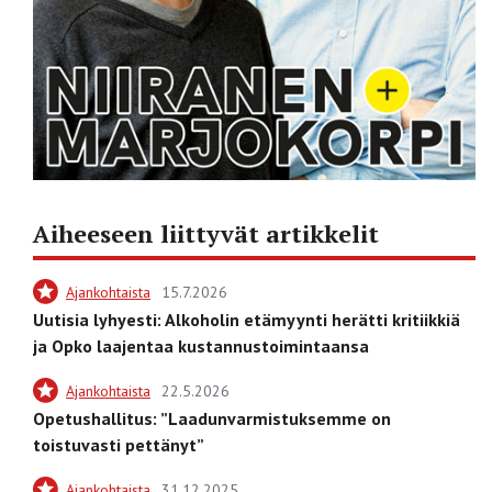
Aiheeseen liittyvät artikkelit
Ajankohtaista
15.7.2026
Uutisia lyhyesti: Alkoholin etämyynti herätti kritiikkiä
ja Opko laajentaa kustannustoimintaansa
Ajankohtaista
22.5.2026
Opetushallitus: ”Laadunvarmistuksemme on
toistuvasti pettänyt”
Ajankohtaista
31.12.2025