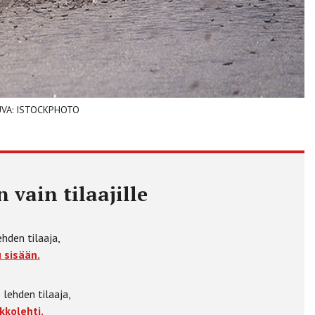
. KUVA: ISTOCKPHOTO
 vain tilaajille
ehden tilaaja,
 sisään.
 lehden tilaaja,
kkolehti.