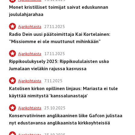
Monet kristilliset toimijat saivat eduskunnan
joululahjarahaa
Ajankohtaista
27.11.2025
Radio Dein uusi päätoimittaja Kai Kortelainen:
”Missiomme ei ole muuttunut mihinkään”
Ajankohtaista
17.11.2025
Rippikoulukysely 2025: Rippikoululaisten usko
Jumalaan vieläkin rajussa kasvussa
Ajankohtaista
7.11.2025
Katolisen kirkon opillinen linjaus: Mariasta ei tule
käyttää nimitystä ’kanssalunastaja’
Ajankohtaista
23.10.2025
Konservatiivinen anglikaaninen liike Gafcon julistaa
nyt edustavansa anglikaanista kirkkoyhteisöä
Ajankohtaista
23.10.2025