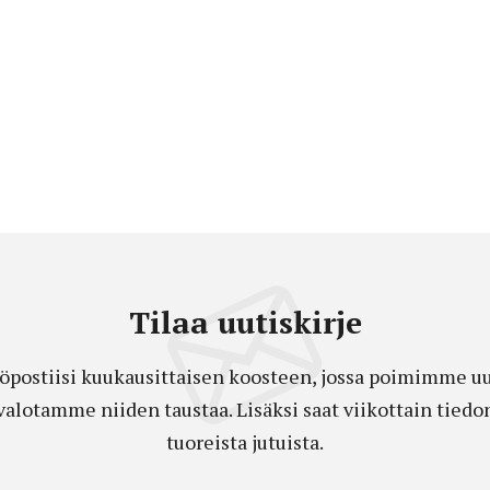
Tilaa uutiskirje
öpostiisi kuukausittaisen koosteen, jossa poimimme uut
a valotamme niiden taustaa. Lisäksi saat viikottain ti
tuoreista jutuista.