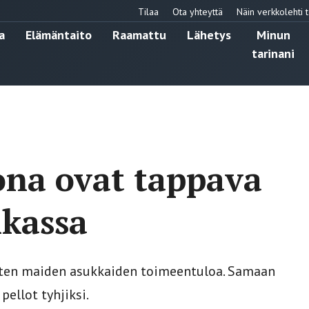
Tilaa
Ota yhteyttä
Näin verkkolehti t
a
Elämäntaito
Raamattu
Lähetys
Minun
tarinani
ona ovat tappava
ikassa
sten maiden asukkaiden toimeentuloa. Samaan
pellot tyhjiksi.