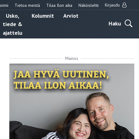
Kirjaudu
oimii
Tietoa meistä
Tilaa Ilon aika
Näköislehti
Usko,
Kolumnit
Arviot
Haku
tiede &
ajattelu
Mainos