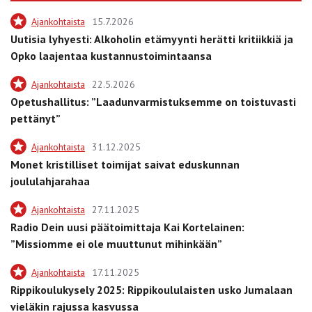
Ajankohtaista
15.7.2026
Uutisia lyhyesti: Alkoholin etämyynti herätti kritiikkiä ja
Opko laajentaa kustannustoimintaansa
Ajankohtaista
22.5.2026
Opetushallitus: ”Laadunvarmistuksemme on toistuvasti
pettänyt”
Ajankohtaista
31.12.2025
Monet kristilliset toimijat saivat eduskunnan
joululahjarahaa
Ajankohtaista
27.11.2025
Radio Dein uusi päätoimittaja Kai Kortelainen:
”Missiomme ei ole muuttunut mihinkään”
Ajankohtaista
17.11.2025
Rippikoulukysely 2025: Rippikoululaisten usko Jumalaan
vieläkin rajussa kasvussa