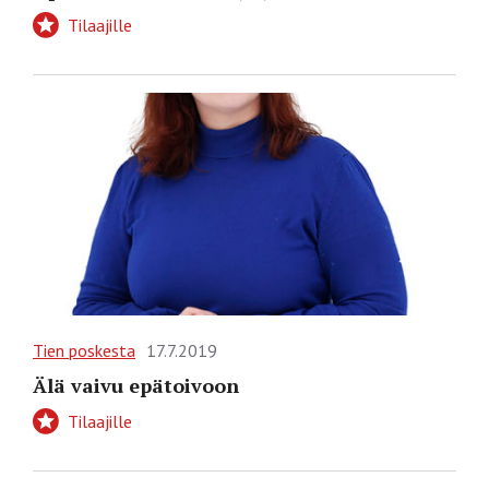
Tilaajille
Tien poskesta
17.7.2019
Älä vaivu epätoivoon
Tilaajille