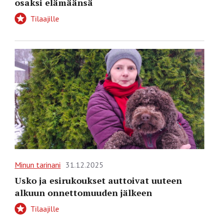
osaksi elämäänsä
Tilaajille
Minun tarinani
31.12.2025
Usko ja esirukoukset auttoivat uuteen
alkuun onnettomuuden jälkeen
Tilaajille