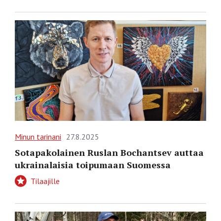
Minun tarinani
27.8.2025
Sotapakolainen Ruslan Bochantsev auttaa
ukrainalaisia toipumaan Suomessa
Tilaajille