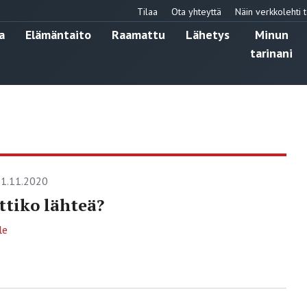
Tilaa
Ota yhteyttä
Näin verkkolehti t
a
Elämäntaito
Raamattu
Lähetys
Minun
tarinani
1.11.2020
tiko lähteä?
le