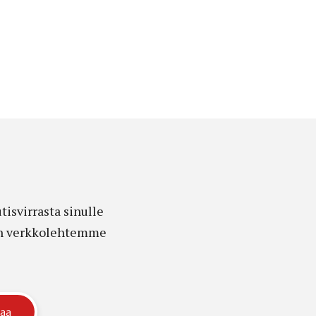
isvirrasta sinulle
edon verkkolehtemme