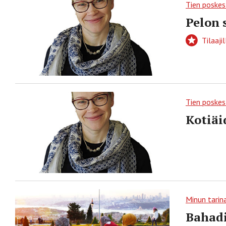
Tien poskes
Pelon 
Tilaajil
Tien poskes
Kotiäi
Minun tarin
Bahadi