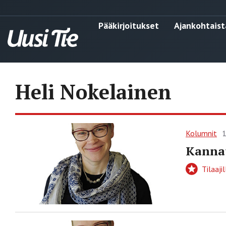
Pääkirjoitukset
Ajankohtaist
Heli Nokelainen
Kolumnit
1
Kannat
Tilaajil