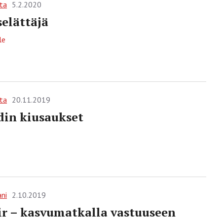
ta
5.2.2020
selättäjä
le
ta
20.11.2019
din kiusaukset
ani
2.10.2019
r – kasvumatkalla vastuuseen