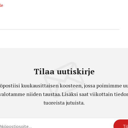
le
Tilaa uutiskirje
öpostiisi kuukausittaisen koosteen, jossa poimimme uut
a valotamme niiden taustaa. Lisäksi saat viikottain ti
tuoreista jutuista.