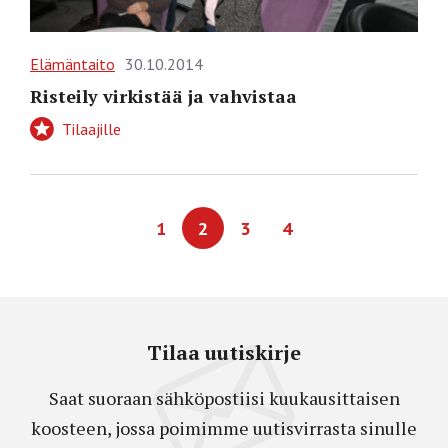
Elämäntaito
30.10.2014
Risteily virkistää ja vahvistaa
Tilaajille
1
2
3
4
Tilaa uutiskirje
Saat suoraan sähköpostiisi kuukausittaisen
koosteen, jossa poimimme uutisvirrasta sinulle