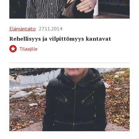
Elämäntaito
27.11.2014
Rehellisyys ja vilpittömyys kantavat
Tilaajille