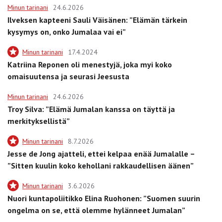
Minun tarinani
24.6.2026
Ilveksen kapteeni Sauli Väisänen: ”Elämän tärkein
kysymys on, onko Jumalaa vai ei”
Minun tarinani
17.4.2024
Katriina Reponen oli menestyjä, joka myi koko
omaisuutensa ja seurasi Jeesusta
Minun tarinani
24.6.2026
Troy Silva: ”Elämä Jumalan kanssa on täyttä ja
merkityksellistä”
Minun tarinani
8.7.2026
Jesse de Jong ajatteli, ettei kelpaa enää Jumalalle –
”Sitten kuulin koko kehollani rakkaudellisen äänen”
Minun tarinani
3.6.2026
Nuori kuntapoliitikko Elina Ruohonen: ”Suomen suurin
ongelma on se, että olemme hylänneet Jumalan”