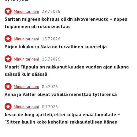
Minun tarinani
29.7.2026
Saritan migreenikohtaus olikin aivoverenvuoto – nopea
toipuminen oli rukousvastaus
Minun tarinani
15.7.2026
Pirjon lukukoira Nala on turvallinen kuuntelija
Minun tarinani
15.7.2026
Maarit Filppula on nukkunut kuuden vuoden ajan ulkona
säässä kuin säässä
Minun tarinani
8.7.2026
Anna ja Valter olivat vähällä menettää tyttärensä
Minun tarinani
8.7.2026
Jesse de Jong ajatteli, ettei kelpaa enää Jumalalle –
”Sitten kuulin koko kehollani rakkaudellisen äänen”