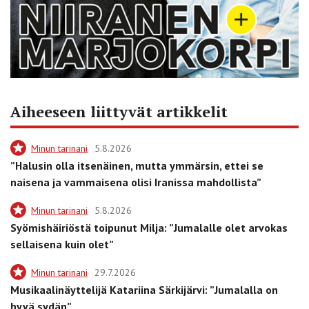
Aiheeseen liittyvät artikkelit
Minun tarinani
5.8.2026
”Halusin olla itsenäinen, mutta ymmärsin, ettei se
naisena ja vammaisena olisi Iranissa mahdollista”
Minun tarinani
5.8.2026
Syömishäiriöstä toipunut Milja: ”Jumalalle olet arvokas
sellaisena kuin olet”
Minun tarinani
29.7.2026
Musikaalinäyttelijä Katariina Särkijärvi: ”Jumalalla on
hyvä sydän”