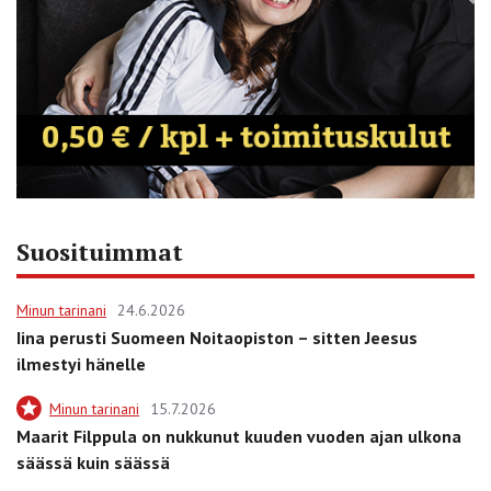
Suosituimmat
Minun tarinani
24.6.2026
Iina perusti Suomeen Noitaopiston – sitten Jeesus
ilmestyi hänelle
Minun tarinani
15.7.2026
Maarit Filppula on nukkunut kuuden vuoden ajan ulkona
säässä kuin säässä