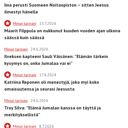
Iina perusti Suomeen Noitaopiston – sitten Jeesus
ilmestyi hänelle
Minun tarinani
15.7.2026
Maarit Filppula on nukkunut kuuden vuoden ajan ulkona
säässä kuin säässä
Minun tarinani
24.6.2026
Ilveksen kapteeni Sauli Väisänen: ”Elämän tärkein
kysymys on, onko Jumalaa vai ei”
Minun tarinani
17.4.2024
Katriina Reponen oli menestyjä, joka myi koko
omaisuutensa ja seurasi Jeesusta
Minun tarinani
24.6.2026
Troy Silva: ”Elämä Jumalan kanssa on täyttä ja
merkityksellistä”
Minun tarinani
8.7.2026