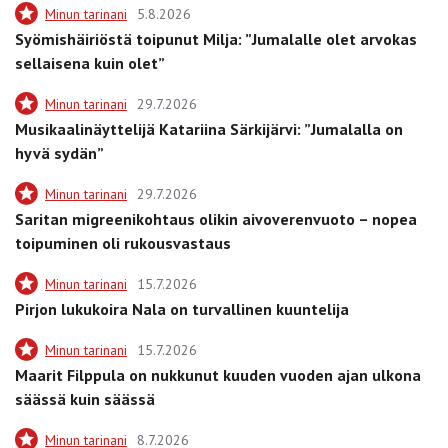
Minun tarinani
5.8.2026
Syömishäiriöstä toipunut Milja: ”Jumalalle olet arvokas
sellaisena kuin olet”
Minun tarinani
29.7.2026
Musikaalinäyttelijä Katariina Särkijärvi: ”Jumalalla on
hyvä sydän”
Minun tarinani
29.7.2026
Saritan migreenikohtaus olikin aivoverenvuoto – nopea
toipuminen oli rukousvastaus
Minun tarinani
15.7.2026
Pirjon lukukoira Nala on turvallinen kuuntelija
Minun tarinani
15.7.2026
Maarit Filppula on nukkunut kuuden vuoden ajan ulkona
säässä kuin säässä
Minun tarinani
8.7.2026