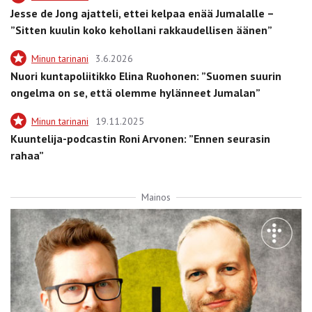
Jesse de Jong ajatteli, ettei kelpaa enää Jumalalle –
”Sitten kuulin koko kehollani rakkaudellisen äänen”
Minun tarinani
3.6.2026
Nuori kuntapoliitikko Elina Ruohonen: ”Suomen suurin
ongelma on se, että olemme hylänneet Jumalan”
Minun tarinani
19.11.2025
Kuuntelija-podcastin Roni Arvonen: ”Ennen seurasin
rahaa”
Mainos