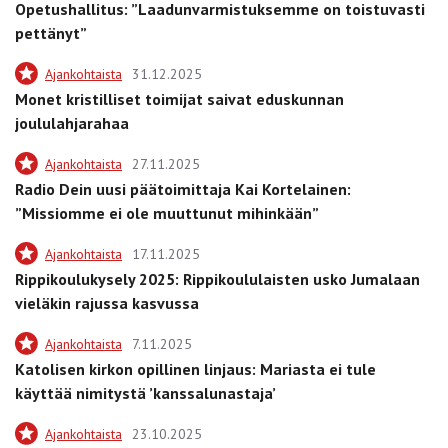
Opetushallitus: ”Laadunvarmistuksemme on toistuvasti
pettänyt”
Ajankohtaista
31.12.2025
Monet kristilliset toimijat saivat eduskunnan
joululahjarahaa
Ajankohtaista
27.11.2025
Radio Dein uusi päätoimittaja Kai Kortelainen:
”Missiomme ei ole muuttunut mihinkään”
Ajankohtaista
17.11.2025
Rippikoulukysely 2025: Rippikoululaisten usko Jumalaan
vieläkin rajussa kasvussa
Ajankohtaista
7.11.2025
Katolisen kirkon opillinen linjaus: Mariasta ei tule
käyttää nimitystä ’kanssalunastaja’
Ajankohtaista
23.10.2025