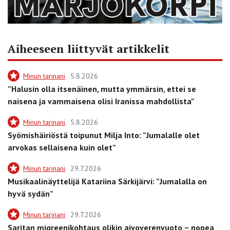
Aiheeseen liittyvät artikkelit
Minun tarinani
5.8.2026
”Halusin olla itsenäinen, mutta ymmärsin, ettei se
naisena ja vammaisena olisi Iranissa mahdollista”
Minun tarinani
5.8.2026
Syömishäiriöstä toipunut Milja Into: ”Jumalalle olet
arvokas sellaisena kuin olet”
Minun tarinani
29.7.2026
Musikaalinäyttelijä Katariina Särkijärvi: ”Jumalalla on
hyvä sydän”
Minun tarinani
29.7.2026
Saritan migreenikohtaus olikin aivoverenvuoto – nopea