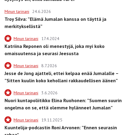
Minun tarinani
24.6.2026
Troy Silva: ”Elämä Jumalan kanssa on täyttä ja
merkityksellistä”
Minun tarinani
17.4.2024
Katriina Reponen oli menestyjä, joka myi koko
omaisuutensa ja seurasi Jeesusta
Minun tarinani
8.7.2026
Jesse de Jong ajatteli, ettei kelpaa enää Jumalalle –
”Sitten kuulin koko kehollani rakkaudellisen äänen”
Minun tarinani
3.6.2026
Nuori kuntapoliitikko Elina Ruohonen: ”Suomen suurin
ongelma on se, että olemme hylänneet Jumalan”
Minun tarinani
19.11.2025
Kuuntelija-podcastin Roni Arvonen: ”Ennen seurasin
rahaa”