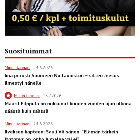
Suosituimmat
Minun tarinani
24.6.2026
Iina perusti Suomeen Noitaopiston – sitten Jeesus
ilmestyi hänelle
Minun tarinani
15.7.2026
Maarit Filppula on nukkunut kuuden vuoden ajan ulkona
säässä kuin säässä
Minun tarinani
24.6.2026
Ilveksen kapteeni Sauli Väisänen: ”Elämän tärkein
kysymys on, onko Jumalaa vai ei”