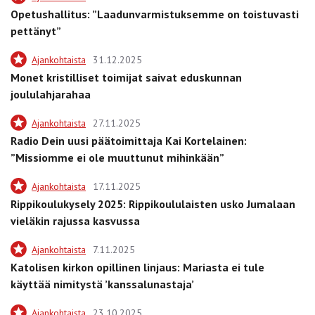
Opetushallitus: ”Laadunvarmistuksemme on toistuvasti
pettänyt”
Ajankohtaista
31.12.2025
Monet kristilliset toimijat saivat eduskunnan
joululahjarahaa
Ajankohtaista
27.11.2025
Radio Dein uusi päätoimittaja Kai Kortelainen:
”Missiomme ei ole muuttunut mihinkään”
Ajankohtaista
17.11.2025
Rippikoulukysely 2025: Rippikoululaisten usko Jumalaan
vieläkin rajussa kasvussa
Ajankohtaista
7.11.2025
Katolisen kirkon opillinen linjaus: Mariasta ei tule
käyttää nimitystä ’kanssalunastaja’
Ajankohtaista
23.10.2025