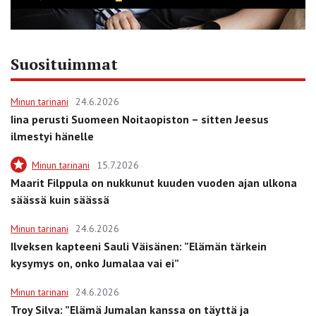
Suosituimmat
Minun tarinani
24.6.2026
Iina perusti Suomeen Noitaopiston – sitten Jeesus
ilmestyi hänelle
Minun tarinani
15.7.2026
Maarit Filppula on nukkunut kuuden vuoden ajan ulkona
säässä kuin säässä
Minun tarinani
24.6.2026
Ilveksen kapteeni Sauli Väisänen: ”Elämän tärkein
kysymys on, onko Jumalaa vai ei”
Minun tarinani
24.6.2026
Troy Silva: ”Elämä Jumalan kanssa on täyttä ja