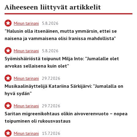
Aiheeseen liittyvät artikkelit
Minun tarinani
5.8.2026
”Halusin olla itsenäinen, mutta ymmärsin, ettei se
naisena ja vammaisena olisi Iranissa mahdollista”
Minun tarinani
5.8.2026
Syömishäiriöstä toipunut Milja Into: ”Jumalalle olet
arvokas sellaisena kuin olet”
Minun tarinani
29.7.2026
Musikaalinäyttelijä Katariina Särkijärvi: ”Jumalalla on
hyvä sydän”
Minun tarinani
29.7.2026
Saritan migreenikohtaus olikin aivoverenvuoto – nopea
toipuminen oli rukousvastaus
Minun tarinani
15.7.2026