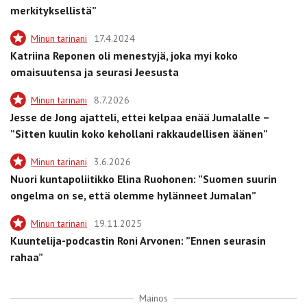
merkityksellistä”
Minun tarinani
17.4.2024
Katriina Reponen oli menestyjä, joka myi koko
omaisuutensa ja seurasi Jeesusta
Minun tarinani
8.7.2026
Jesse de Jong ajatteli, ettei kelpaa enää Jumalalle –
”Sitten kuulin koko kehollani rakkaudellisen äänen”
Minun tarinani
3.6.2026
Nuori kuntapoliitikko Elina Ruohonen: ”Suomen suurin
ongelma on se, että olemme hylänneet Jumalan”
Minun tarinani
19.11.2025
Kuuntelija-podcastin Roni Arvonen: ”Ennen seurasin
rahaa”
Mainos