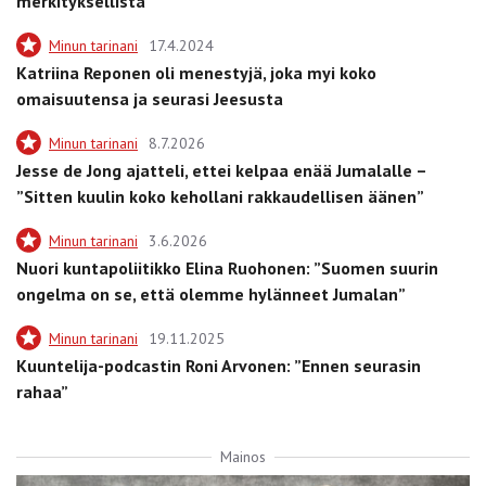
merkityksellistä”
Minun tarinani
17.4.2024
Katriina Reponen oli menestyjä, joka myi koko
omaisuutensa ja seurasi Jeesusta
Minun tarinani
8.7.2026
Jesse de Jong ajatteli, ettei kelpaa enää Jumalalle –
”Sitten kuulin koko kehollani rakkaudellisen äänen”
Minun tarinani
3.6.2026
Nuori kuntapoliitikko Elina Ruohonen: ”Suomen suurin
ongelma on se, että olemme hylänneet Jumalan”
Minun tarinani
19.11.2025
Kuuntelija-podcastin Roni Arvonen: ”Ennen seurasin
rahaa”
Mainos