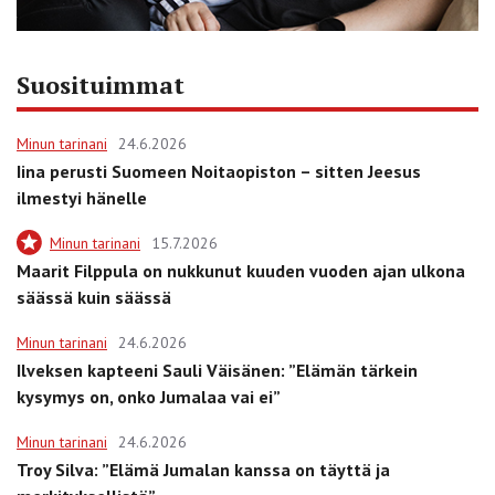
Suosituimmat
Minun tarinani
24.6.2026
Iina perusti Suomeen Noitaopiston – sitten Jeesus
ilmestyi hänelle
Minun tarinani
15.7.2026
Maarit Filppula on nukkunut kuuden vuoden ajan ulkona
säässä kuin säässä
Minun tarinani
24.6.2026
Ilveksen kapteeni Sauli Väisänen: ”Elämän tärkein
kysymys on, onko Jumalaa vai ei”
Minun tarinani
24.6.2026
Troy Silva: ”Elämä Jumalan kanssa on täyttä ja