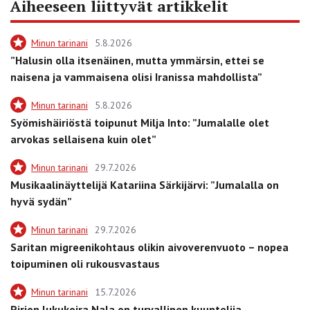
Aiheeseen liittyvät artikkelit
Minun tarinani
5.8.2026
”Halusin olla itsenäinen, mutta ymmärsin, ettei se
naisena ja vammaisena olisi Iranissa mahdollista”
Minun tarinani
5.8.2026
Syömishäiriöstä toipunut Milja Into: ”Jumalalle olet
arvokas sellaisena kuin olet”
Minun tarinani
29.7.2026
Musikaalinäyttelijä Katariina Särkijärvi: ”Jumalalla on
hyvä sydän”
Minun tarinani
29.7.2026
Saritan migreenikohtaus olikin aivoverenvuoto – nopea
toipuminen oli rukousvastaus
Minun tarinani
15.7.2026
Pirjon lukukoira Nala on turvallinen kuuntelija