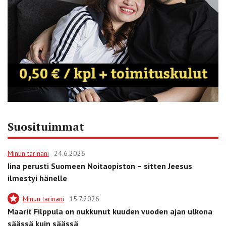
Suosituimmat
Minun tarinani
24.6.2026
Iina perusti Suomeen Noitaopiston – sitten Jeesus
ilmestyi hänelle
Minun tarinani
15.7.2026
Maarit Filppula on nukkunut kuuden vuoden ajan ulkona
säässä kuin säässä