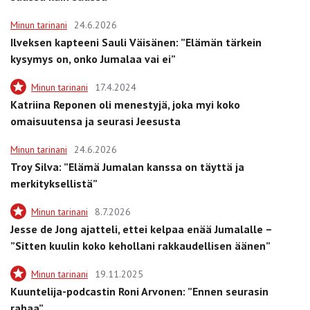
Minun tarinani
24.6.2026
Ilveksen kapteeni Sauli Väisänen: ”Elämän tärkein
kysymys on, onko Jumalaa vai ei”
Minun tarinani
17.4.2024
Katriina Reponen oli menestyjä, joka myi koko
omaisuutensa ja seurasi Jeesusta
Minun tarinani
24.6.2026
Troy Silva: ”Elämä Jumalan kanssa on täyttä ja
merkityksellistä”
Minun tarinani
8.7.2026
Jesse de Jong ajatteli, ettei kelpaa enää Jumalalle –
”Sitten kuulin koko kehollani rakkaudellisen äänen”
Minun tarinani
19.11.2025
Kuuntelija-podcastin Roni Arvonen: ”Ennen seurasin
rahaa”