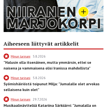
Aiheeseen liittyvät artikkelit
Minun tarinani
5.8.2026
”Halusin olla itsenäinen, mutta ymmärsin, ettei se
naisena ja vammaisena olisi Iranissa mahdollista”
Minun tarinani
5.8.2026
Syömishäiriöstä toipunut Milja: ”Jumalalle olet arvokas
sellaisena kuin olet”
Minun tarinani
29.7.2026
Musikaalinäyttelijä Katariina Särkijärvi: ”Jumalalla on