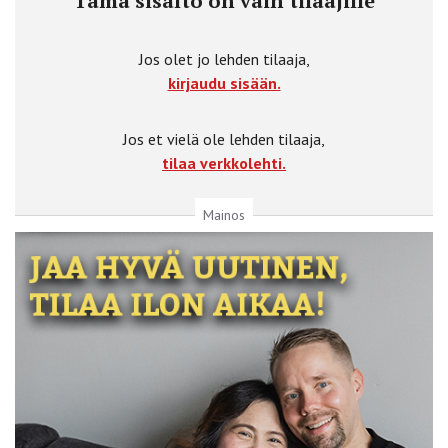
Tämä sisältö on vain tilaajille
Jos olet jo lehden tilaaja,
kirjaudu sisään.
Jos et vielä ole lehden tilaaja,
tilaa verkkolehti.
Mainos