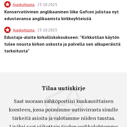
Ajankohtaista
23.10.2025
Konservatiivinen anglikaaninen liike Gafcon julistaa nyt
edustavansa anglikaanista kirkkoyhteisöä
Ajankohtaista
23.10.2025
Edustaja-aloite kirkolliskokoukseen: ”Kirkkotilan käytön
tulee nousta kirkon uskosta ja palvella sen alkuperäistä
tarkoitusta”
Tilaa uutiskirje
Saat suoraan sähköpostiisi kuukausittaisen
koosteen, jossa poimimme uutisvirrasta sinulle
tärkeitä asioita ja valotamme niiden taustaa.
Lisäksi saat viikottain tiedon verkkolehtemme