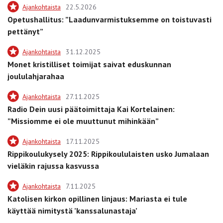
Ajankohtaista
22.5.2026
Opetushallitus: ”Laadunvarmistuksemme on toistuvasti
pettänyt”
Ajankohtaista
31.12.2025
Monet kristilliset toimijat saivat eduskunnan
joululahjarahaa
Ajankohtaista
27.11.2025
Radio Dein uusi päätoimittaja Kai Kortelainen:
”Missiomme ei ole muuttunut mihinkään”
Ajankohtaista
17.11.2025
Rippikoulukysely 2025: Rippikoululaisten usko Jumalaan
vieläkin rajussa kasvussa
Ajankohtaista
7.11.2025
Katolisen kirkon opillinen linjaus: Mariasta ei tule
käyttää nimitystä ’kanssalunastaja’