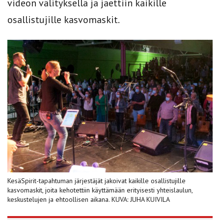
videon välityksellä ja jaettiin kaikille
osallistujille kasvomaskit.
KesäSpirit-tapahtuman järjestäjät jakoivat kaikille osallistujille
kasvomaskit, joita kehotettiin käyttämään erityisesti yhteislaulun,
keskustelujen ja ehtoollisen aikana. KUVA: JUHA KUIVILA