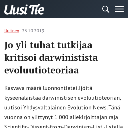
Uutinen
23.10.2019
Jo yli tuhat tutkijaa
kritisoi darwinistista
evoluutioteoriaa
Kasvava määrä luonnontieteilijöitä
kyseenalaistaa darwinistisen evoluutioteorian,
uutisoi Yhdysvaltalainen Evolution News. Tänä
vuonna on ylittynyt 1 000 allekirjoittajan raja
Scientific-Dissent-from-Darwinism-List -listalla