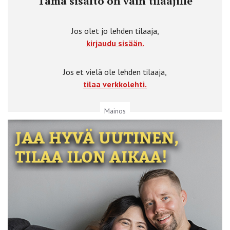
Tämä sisältö on vain tilaajille
Jos olet jo lehden tilaaja,
kirjaudu sisään.
Jos et vielä ole lehden tilaaja,
tilaa verkkolehti.
Mainos