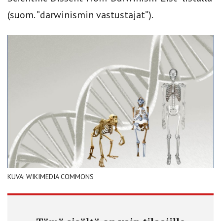
(suom. ”darwinismin vastustajat”).
KUVA: WIKIMEDIA COMMONS