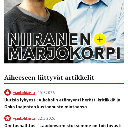
Aiheeseen liittyvät artikkelit
Ajankohtaista
15.7.2026
Uutisia lyhyesti: Alkoholin etämyynti herätti kritiikkiä ja
Opko laajentaa kustannustoimintaansa
Ajankohtaista
22.5.2026
Opetushallitus: ”Laadunvarmistuksemme on toistuvasti